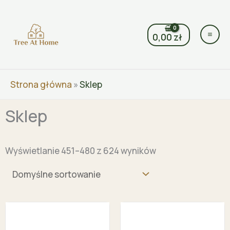
Przejdź
do
treści
0,00
zł
Strona główna
»
Sklep
Sklep
Wyświetlanie 451–480 z 624 wyników