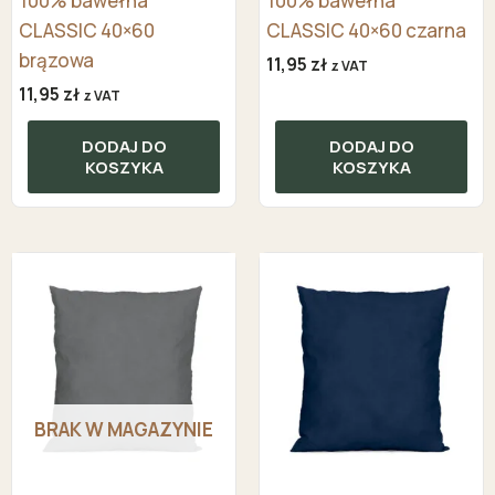
100% bawełna
100% bawełna
CLASSIC 40×60
CLASSIC 40×60 czarna
brązowa
11,95
zł
z VAT
11,95
zł
z VAT
DODAJ DO
DODAJ DO
KOSZYKA
KOSZYKA
BRAK W MAGAZYNIE