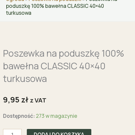
poduszkę 100% bawełna CLASSIC 40×40
turkusowa
Zoo
Poszewka na poduszkę 100%
bawełna CLASSIC 40×40
turkusowa
9,95
zł
z VAT
ilość
Dostępność:
273 w magazynie
Poszewka
na
DODAJ DO KOSZYKA