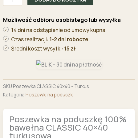
poduszkę
100%
Możliwość odbioru osobistego lub wysyłka
bawełna
14 dni na odstąpienie od umowy kupna
CLASSIC
40x40
Czas realizacji:
1-2 dni robocze
turkusowa
Średni koszt wysyłki:
15 zł
SKU
Poszewka CLASSIC 40x40 - Turkus
Kategoria
Poszewki na poduszki
Poszewka na poduszkę 100%
bawełna CLASSIC 40×40
turkusowa