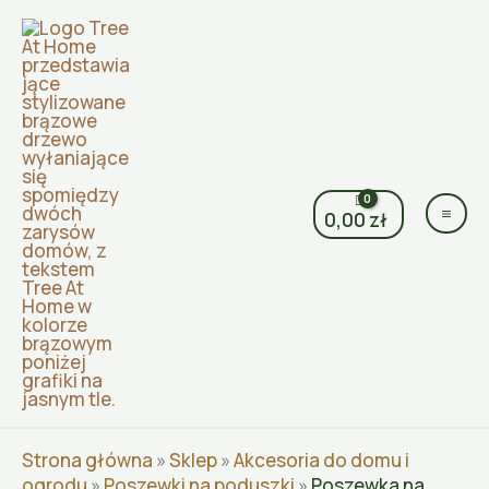
Przejdź
do
treści
0,00
zł
Strona główna
»
Sklep
»
Akcesoria do domu i
ogrodu
»
Poszewki na poduszki
»
Poszewka na