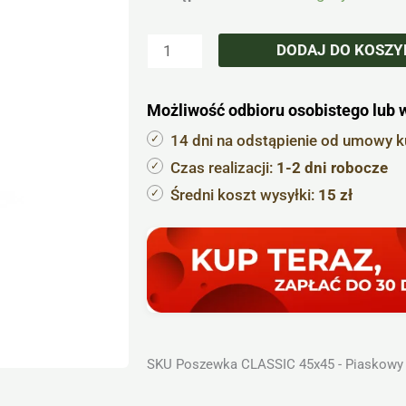
Poszewka
na
DODAJ DO KOSZY
poduszkę
100%
Możliwość odbioru osobistego lub 
bawełna
CLASSIC
14 dni na odstąpienie od umowy 
45x45
Czas realizacji:
1-2 dni robocze
piaskowa
Średni koszt wysyłki:
15 zł
SKU
Poszewka CLASSIC 45x45 - Piaskowy