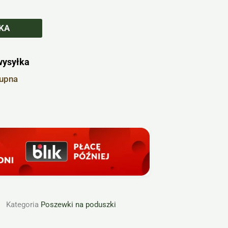
KA
wysyłka
kupna
Kategoria
Poszewki na poduszki