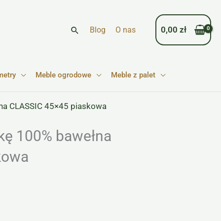
Szukaj
0,00
zł
Blog
O nas
metry
Meble ogrodowe
Meble z palet
na CLASSIC 45×45 piaskowa
kę 100% bawełna
kowa