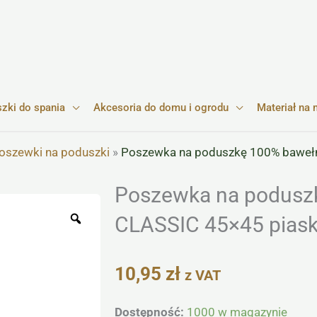
zki do spania
Akcesoria do domu i ogrodu
Materiał na 
oszewki na poduszki
»
Poszewka na poduszkę 100% baweł
Poszewka na podusz
Zoom
CLASSIC 45×45 pias
10,95
zł
z VAT
ilość
Dostępność:
1000 w magazynie