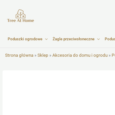
Przejdź
do
treści
Poduszki ogrodowe
Żagle przeciwsłoneczne
Podus
Strona główna
»
Sklep
»
Akcesoria do domu i ogrodu
»
P