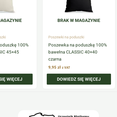
MAGAZYNIE
BRAK W MAGAZYNIE
szki
Poszewki na poduszki
poduszkę 100%
Poszewka na poduszkę 100%
SIC 45×45
bawełna CLASSIC 40×40
czarna
9,95
zł
z VAT
SIĘ WIĘCEJ
DOWIEDZ SIĘ WIĘCEJ