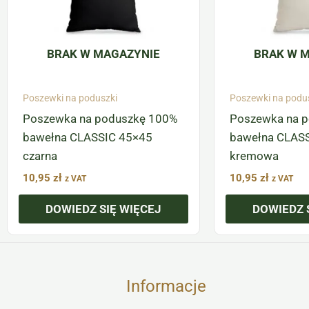
BRAK W MAGAZYNIE
BRAK W 
Poszewki na poduszki
Poszewki na podu
Poszewka na poduszkę 100%
Poszewka na 
bawełna CLASSIC 45×45
bawełna CLAS
czarna
kremowa
10,95
zł
10,95
zł
z VAT
z VAT
DOWIEDZ SIĘ WIĘCEJ
DOWIEDZ 
Informacje