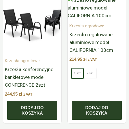
produkt
ma
wiele
Krzesła ogrodowe
wariantów.
Krzesło regulowane
Opcje
aluminiowe model
można
CALIFORNIA 100cm
wybrać
214,95
zł
z VAT
Krzesła ogrodowe
na
Krzesła konferencyjne
stronie
1 szt.
2 szt.
bankietowe model
produktu
CONFERENCE 2szt
244,95
zł
z VAT
DODAJ DO
DODAJ DO
KOSZYKA
KOSZYKA