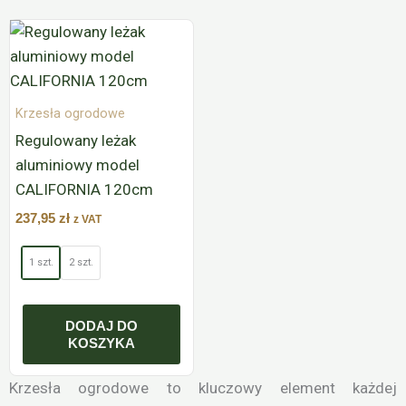
Ten
produkt
ma
wiele
Krzesła ogrodowe
wariantów.
Regulowany leżak
Opcje
aluminiowy model
można
CALIFORNIA 120cm
wybrać
237,95
zł
z VAT
na
stronie
1 szt.
2 szt.
produktu
DODAJ DO
KOSZYKA
Krzesła ogrodowe to kluczowy element każdej