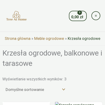
Przejdź
do
treści
0,00
zł
Strona główna
»
Meble ogrodowe
»
Krzesła ogrodowe
Krzesła ogrodowe, balkonowe i
tarasowe
Wyświetlanie wszystkich wyników: 3
Ten