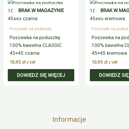
BRAK W MAGAZYNIE
BRAK W MAG
Poszewki na poduszki
Poszewki na podus
Poszewka na poduszkę
Poszewka na po
100% bawełna CLASSIC
100% bawełna C
45×45 czarna
45×45 kremowa
10,95
zł
10,95
zł
z VAT
z VAT
DOWIEDZ SIĘ WIĘCEJ
DOWIEDZ SIĘ
Informacje