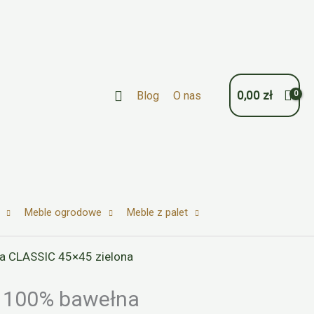
Szukaj
0,00
zł
Blog
O nas
Meble ogrodowe
Meble z palet
a CLASSIC 45×45 zielona
 100% bawełna