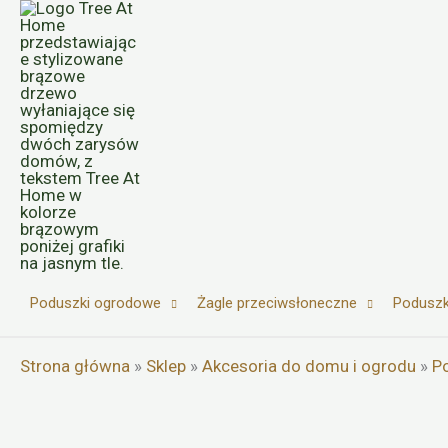
Przejdź
do
treści
Poduszki ogrodowe
Żagle przeciwsłoneczne
Poduszk
Strona główna
»
Sklep
»
Akcesoria do domu i ogrodu
»
P