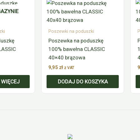
AZYNIE
zki
Poszewki na poduszki
P
duszkę
Poszewka na poduszkę
LASSIC
100% bawełna CLASSIC
40×40 brązowa
9,95
zł
z VAT
 WIĘCEJ
DODAJ DO KOSZYKA