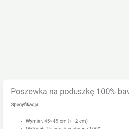
Poszewka na poduszkę 100% baw
Specyfikacja:
Wymiar:
45×45 cm (+- 2 cm)
Materiał:
Tkanina bawełniana 100%