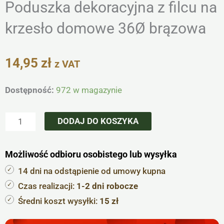
Poduszka dekoracyjna z filcu na
krzesło domowe 36Ø brązowa
14,95
zł
z VAT
ilość
Dostępność:
972 w magazynie
Poduszka
dekoracyjna
DODAJ DO KOSZYKA
z
filcu
Możliwość odbioru osobistego lub wysyłka
na
krzesło
14 dni na odstąpienie od umowy kupna
domowe
Czas realizacji:
1-2 dni robocze
36Ø
Średni koszt wysyłki:
15 zł
brązowa