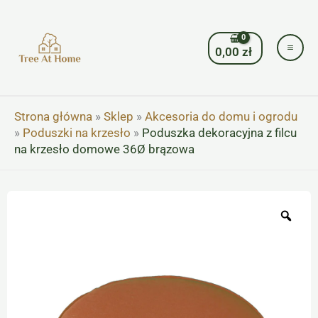
Przejdź
do
treści
0,00
zł
Strona główna
»
Sklep
»
Akcesoria do domu i ogrodu
»
Poduszki na krzesło
»
Poduszka dekoracyjna z filcu
na krzesło domowe 36Ø brązowa
Zoo