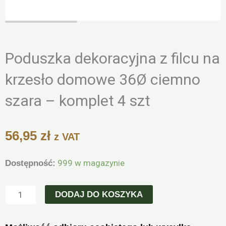
Poduszka dekoracyjna z filcu na
krzesło domowe 36Ø ciemno
szara – komplet 4 szt
56,95
zł
z VAT
ilość
999 w magazynie
Dostępność:
Poduszka
dekoracyjna
DODAJ DO KOSZYKA
z
filcu