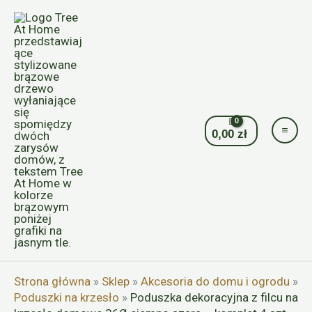
Przejdź
do
treści
0,00
zł
Strona główna
»
Sklep
»
Akcesoria do domu i ogrodu
»
Poduszki na krzesło
»
Poduszka dekoracyjna z filcu na