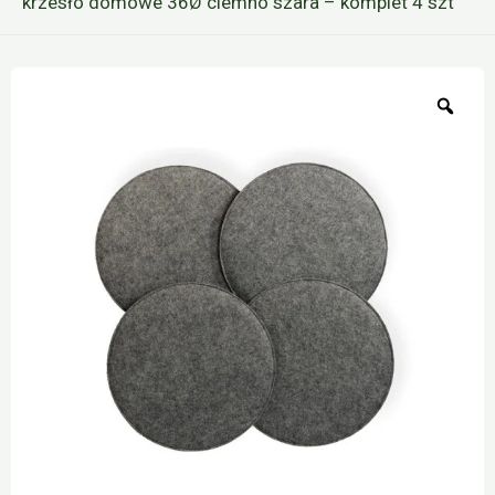
krzesło domowe 36Ø ciemno szara – komplet 4 szt
Zoo