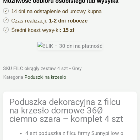
Możliwość odbioru osobistego lub wysyłka
na
krzesło
14 dni na odstąpienie od umowy kupna
domowe
Czas realizacji:
1-2 dni robocze
36Ø
Średni koszt wysyłki:
15 zł
ciemno
szara
-
komplet
SKU
FILC okrągły zestaw 4 szt - Grey
4
Kategoria
Poduszki na krzesło
szt
Poduszka dekoracyjna z filcu
na krzesło domowe 36Ø
ciemno szara – komplet 4 szt
4 szt poduszka z filcu firmy Sunnypillow o