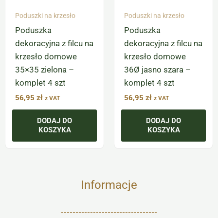
Poduszki na krzesło
Poduszki na krzesło
Poduszka
Poduszka
dekoracyjna z filcu na
dekoracyjna z filcu na
krzesło domowe
krzesło domowe
35×35 zielona –
36Ø jasno szara –
komplet 4 szt
komplet 4 szt
56,95
zł
56,95
zł
z VAT
z VAT
DODAJ DO
DODAJ DO
KOSZYKA
KOSZYKA
Informacje
---------------------------------