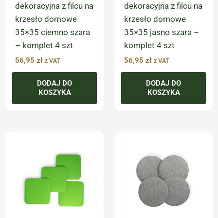
dekoracyjna z filcu na
dekoracyjna z filcu na
krzesło domowe
krzesło domowe
35×35 ciemno szara
35×35 jasno szara –
– komplet 4 szt
komplet 4 szt
56,95
zł
56,95
zł
z VAT
z VAT
DODAJ DO
DODAJ DO
KOSZYKA
KOSZYKA