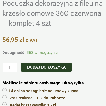
Poduszka dekoracyjna z filcu na
krzesło domowe 36Ø czerwona
– komplet 4 szt
56,95
zł
z VAT
ilość
Dostępność:
553 w magazynie
Poduszka
dekoracyjna
DODAJ DO KOSZYKA
z
filcu
Możliwość odbioru osobistego lub wysyłka
na
krzesło
14 dni na odstąpienie od umowy kupna
domowe
Czas realizacji:
1-2 dni robocze
36Ø
Średni koszt wysyłki:
15 zł