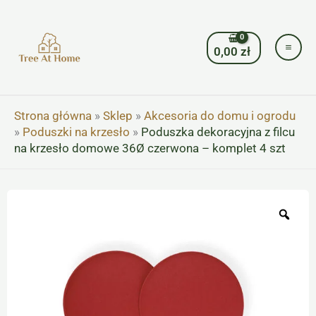
Przejdź
do
treści
0,00
zł
Strona główna
»
Sklep
»
Akcesoria do domu i ogrodu
»
Poduszki na krzesło
»
Poduszka dekoracyjna z filcu
na krzesło domowe 36Ø czerwona – komplet 4 szt
Zoo