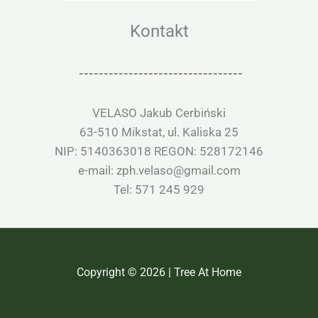
Kontakt
---------------------------------
VELASO Jakub Cerbiński
63-510 Mikstat, ul. Kaliska 25
NIP: 5140363018 REGON: 528172146
e-mail: zph.velaso@gmail.com
Tel: 571 245 929
Copyright © 2026 | Tree At Home