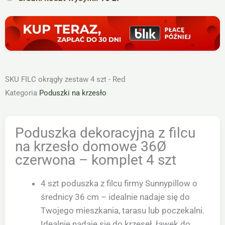
czerwona
-
komplet
4
szt
SKU
FILC okrągły zestaw 4 szt - Red
Kategoria
Poduszki na krzesło
Poduszka dekoracyjna z filcu
na krzesło domowe 36Ø
czerwona – komplet 4 szt
4 szt poduszka z filcu firmy Sunnypillow o
średnicy 36 cm – idealnie nadaje się do
Twojego mieszkania, tarasu lub poczekalni.
Idealnie nadaje się do krzeseł, ławek do