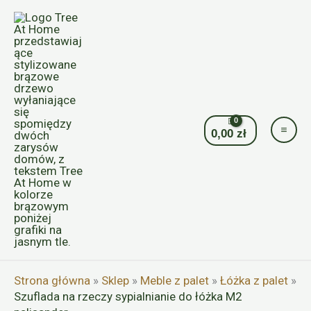
Przejdź
do
treści
0,00
zł
Strona główna
»
Sklep
»
Meble z palet
»
Łóżka z palet
»
Szuflada na rzeczy sypialnianie do łóżka M2