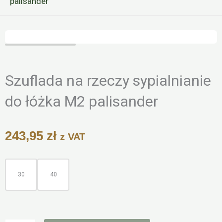
palisander
Zoo
Szuflada na rzeczy sypialnianie
do łóżka M2 palisander
243,95
zł
z VAT
ilość
Szuflada
30
40
na
rzeczy
sypialnianie