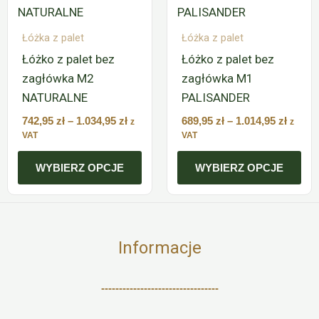
ma
ma
742,95 zł
689,95
do
do
wiele
wiele
1.034,95 zł
1.014,9
Łóżka z palet
Łóżka z palet
wariantów.
wariantów.
Łóżko z palet bez
Łóżko z palet bez
Opcje
Opcje
zagłówka M2
zagłówka M1
można
można
NATURALNE
PALISANDER
wybrać
wybrać
na
na
742,95
zł
–
1.034,95
zł
689,95
zł
–
1.014,95
zł
z
z
stronie
stronie
VAT
VAT
produktu
produktu
WYBIERZ OPCJE
WYBIERZ OPCJE
Informacje
---------------------------------