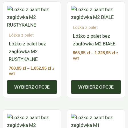
Zakres
Zakre
Ten
Ten
cen:
cen:
produkt
produkt
od
od
ma
ma
760,95 zł
965,95
do
do
Łóżka z palet
wiele
wiele
1.052,95 zł
1.328,9
Łóżka z palet
Łóżko z palet bez
wariantów.
wariantów.
Łóżko z palet bez
zagłówka M2 BIAŁE
Opcje
Opcje
zagłówka M2
można
można
965,95
zł
–
1.328,95
zł
z
RUSTYKALNE
wybrać
wybrać
VAT
na
na
760,95
zł
–
1.052,95
zł
z
stronie
stronie
VAT
produktu
produktu
WYBIERZ OPCJE
WYBIERZ OPCJE
Zakres
Zakre
Ten
Ten
cen:
cen:
produkt
produkt
od
od