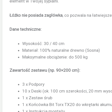
element w Twojej sypialni.
Łóżko nie posiada zagłówka
, co pozwala na łatwiejsz
Dane techniczne:
Wysokość: 30 / 40 cm
Materiał: 100% naturalne drewno (Sosna)
Maksymalne obciążenie: do 500 kg
Zawartość zestawu (np. 90×200 cm):
3 x Podpory
10 x Deski (ok. 100 cm szerokości, 20 mm wys
1 x Zestaw śrub
1 x Końcówka Bit Torx TX20 do wkrętarki akum
1 x Instrukcja montażu