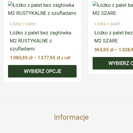
cen:
produkt
produkt
od
ma
1.085,95 zł
ma
do
wiele
wiele
Łóżka z palet
Łóżka z palet
1.377,95 zł
wariantów.
wariantów.
Łóżko z palet bez zagłówka
Łóżko z palet be
Opcje
Opcje
M2 RUSTYKALNE z
M2 SZARE
można
można
szufladami
965,95
zł
–
1.328,
wybrać
wybrać
1.085,95
zł
–
1.377,95
zł
z VAT
WYBIERZ 
na
na
WYBIERZ OPCJE
stronie
stronie
produktu
produktu
Informacje