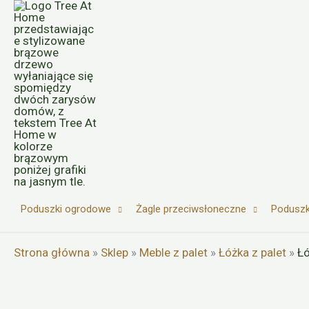
Przejdź
do
treści
Poduszki ogrodowe
Żagle przeciwsłoneczne
Poduszk
Strona główna
»
Sklep
»
Meble z palet
»
Łóżka z palet
»
Łó