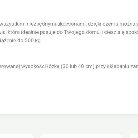
 wszystkimi niezbędnymi akcesoriami, dzięki czemu można 
ia, która idealnie pasuje do Twojego domu, i ciesz się spok
iążenie do 500 kg.
erowanej wysokości łóżka (30 lub 40 cm) przy składaniu za
Zakres
Zakres
Ten
T