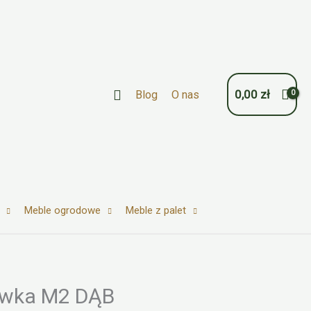
Szukaj
0,00
zł
Blog
O nas
Meble ogrodowe
Meble z palet
łówka M2 DĄB