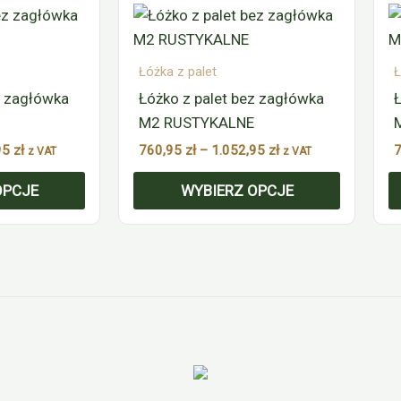
cen:
cen:
produkt
p
od
od
965,95 zł
ma
760,95 zł
m
do
do
wiele
w
Łóżka z palet
Ł
1.328,95 zł
1.052,95 zł
wariantów.
w
z zagłówka
Łóżko z palet bez zagłówka
Ł
Opcje
O
M2 RUSTYKALNE
można
m
95
zł
760,95
zł
–
1.052,95
zł
z VAT
z VAT
wybrać
w
OPCJE
WYBIERZ OPCJE
na
n
stronie
s
produktu
p