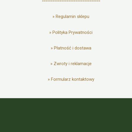
---------------------------------
»
Regulamin sklepu
»
Polityka Prywatności
»
Płatność i dostawa
»
Zwroty i reklamacje
»
Formularz kontaktowy