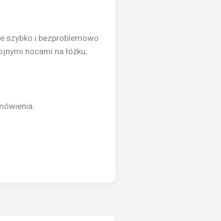
je szybko i bezproblemowo
ojnymi nocami na łóżku,
mówienia.
Zakres
en