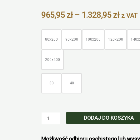
Zoom
Zakre
965,95
zł
–
1.328,95
zł
z VAT
cen:
od
ilość
965,9
Łóżko
80x200
90x200
100x200
120x200
140x
do
z
1.328,
palet
200x200
bez
zagłówka
M2
30
40
DĄB
DODAJ DO KOSZYKA
Możliwość odbioru osobistego lub wysy