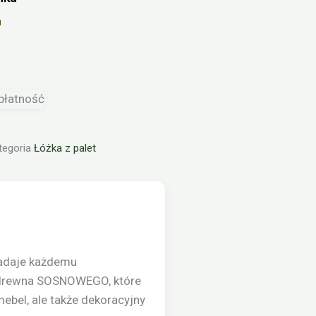
a
tegoria
Łóżka z palet
Nadaje każdemu
o drewna SOSNOWEGO, które
mebel, ale także dekoracyjny