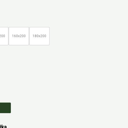
s
5 zł
200
160x200
180x200
95 zł
łka