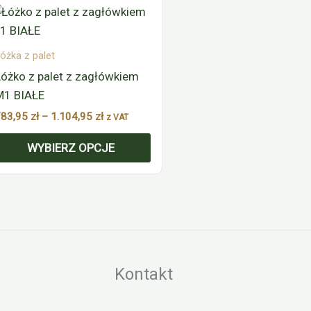
cen:
rodukt
od
a
783,95 zł
do
iele
óżka z palet
1.104,95 zł
ariantów.
óżko z palet z zagłówkiem
pcje
M1 BIAŁE
ożna
783,95
zł
–
1.104,95
zł
z VAT
ybrać
WYBIERZ OPCJE
a
tronie
roduktu
Kontakt