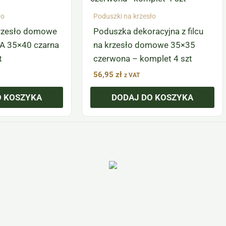
ło
Poduszki na krzesło
rzesło domowe
Poduszka dekoracyjna z filcu
MA 35×40 czarna
na krzesło domowe 35×35
t
czerwona – komplet 4 szt
56,95
zł
z VAT
O KOSZYKA
DODAJ DO KOSZYKA