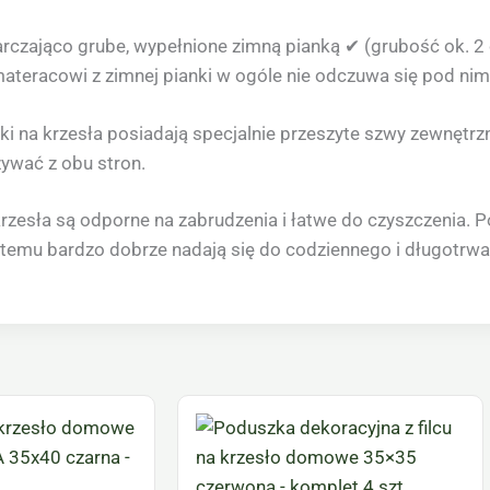
rczająco grube, wypełnione zimną pianką ✔ (grubość ok. 2
ateracowi z zimnej pianki w ogóle nie odczuwa się pod nim
i na krzesła posiadają specjalnie przeszyte szwy zewnętrzne
ywać z obu stron.
krzesła są odporne na zabrudzenia i łatwe do czyszczenia. 
i temu bardzo dobrze nadają się do codziennego i długotrw