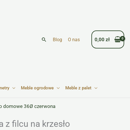
Szukaj
0,00
zł
Blog
O nas
metry
Meble ogrodowe
Meble z palet
esło domowe 36Ø czerwona
z filcu na krzesło