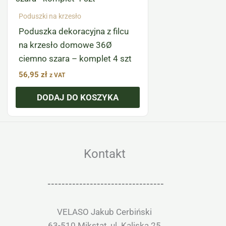
Poduszki na krzesło
Poduszka dekoracyjna z filcu
na krzesło domowe 36Ø
ciemno szara – komplet 4 szt
56,95
zł
z VAT
DODAJ DO KOSZYKA
Kontakt
---------------------------------
VELASO Jakub Cerbiński
63-510 Mikstat, ul. Kaliska 25