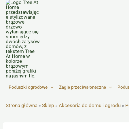
Przejdź
do
treści
Poduszki ogrodowe
Żagle przeciwsłoneczne
Podus
Strona główna
»
Sklep
»
Akcesoria do domu i ogrodu
»
P