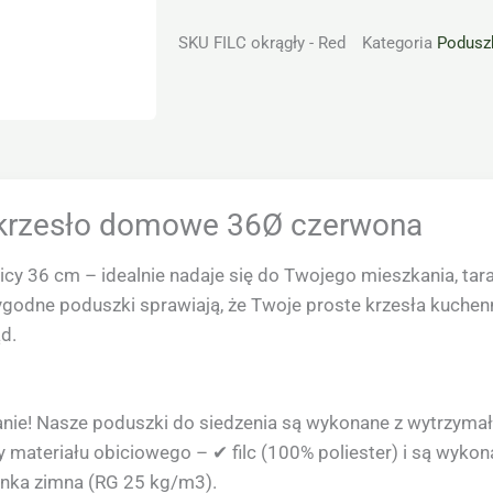
SKU
FILC okrągły - Red
Kategoria
Poduszk
a krzesło domowe 36Ø czerwona
nicy 36 cm – idealnie nadaje się do Twojego mieszkania, tara
 Wygodne poduszki sprawiają, że Twoje proste krzesła kuch
d.
nie! Nasze poduszki do siedzenia są wykonane z wytrzymał
 materiału obiciowego – ✔ filc (100% poliester) i są wykona
anka zimna (RG 25 kg/m3).