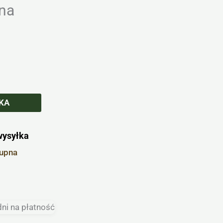
na
KA
wysyłka
kupna