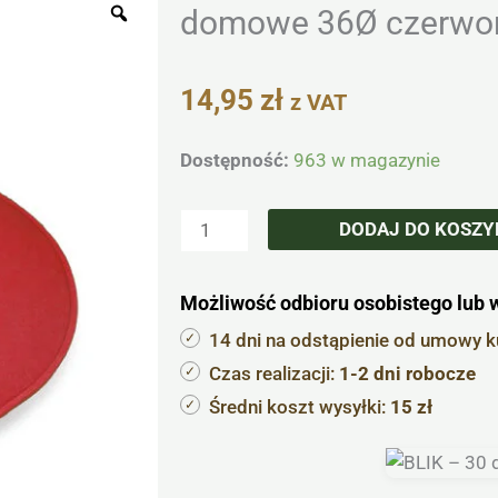
Zoom
domowe 36Ø czerwo
14,95
zł
z VAT
ilość
Dostępność:
963 w magazynie
Poduszka
dekoracyjna
DODAJ DO KOSZY
z
filcu
Możliwość odbioru osobistego lub 
na
krzesło
14 dni na odstąpienie od umowy 
domowe
Czas realizacji:
1-2 dni robocze
36Ø
Średni koszt wysyłki:
15 zł
czerwona