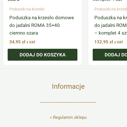
Poduszki na krzesło
Poduszki na krzes
Poduszka na krzesło domowe
Poduszka na k
do jadalni ROMA 35×40
do jadalni RO
ciemno szara
– komplet 4 sz
34,95
zł
132,95
zł
z VAT
z VAT
DODAJ DO KOSZYKA
DODAJ D
Informacje
---------------------------------
»
Regulamin sklepu