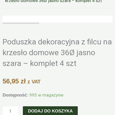
krzesło domowe 36Ø jasno szara – komplet 4 szt
Zoo
Poduszka dekoracyjna z filcu na
krzesło domowe 36Ø jasno
szara – komplet 4 szt
56,95
zł
z VAT
ilość
995 w magazynie
Dostępność:
Poduszka
dekoracyjna
DODAJ DO KOSZYKA