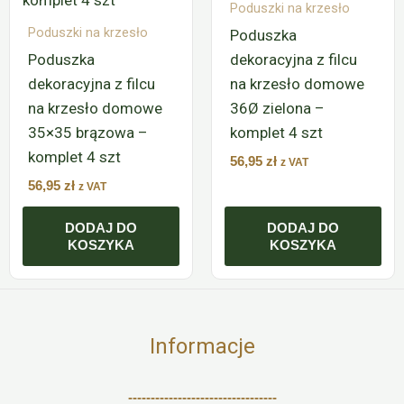
Poduszki na krzesło
Poduszki na krzesło
Poduszka
Poduszka
dekoracyjna z filcu
dekoracyjna z filcu
na krzesło domowe
na krzesło domowe
36Ø zielona –
35×35 brązowa –
komplet 4 szt
komplet 4 szt
56,95
zł
z VAT
56,95
zł
z VAT
DODAJ DO
DODAJ DO
KOSZYKA
KOSZYKA
Informacje
---------------------------------