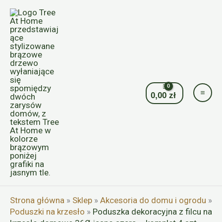
Przejdź
do
treści
0,00
zł
Strona główna
»
Sklep
»
Akcesoria do domu i ogrodu
»
Poduszki na krzesło
»
Poduszka dekoracyjna z filcu na