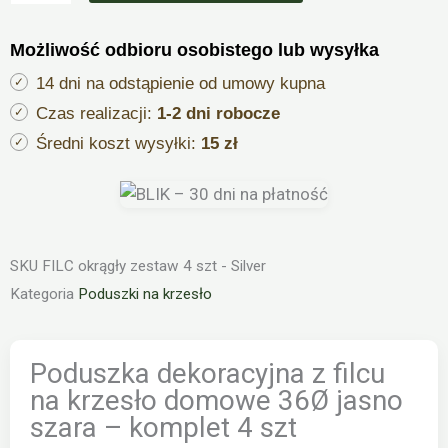
z
filcu
Możliwość odbioru osobistego lub wysyłka
na
krzesło
14 dni na odstąpienie od umowy kupna
domowe
Czas realizacji:
1-2 dni robocze
36Ø
Średni koszt wysyłki:
15 zł
jasno
szara
-
komplet
SKU
FILC okrągły zestaw 4 szt - Silver
4
Kategoria
Poduszki na krzesło
szt
Poduszka dekoracyjna z filcu
na krzesło domowe 36Ø jasno
szara – komplet 4 szt