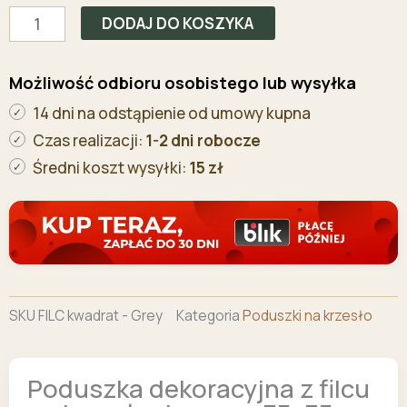
dekoracyjna
DODAJ DO KOSZYKA
z
filcu
Możliwość odbioru osobistego lub wysyłka
na
14 dni na odstąpienie od umowy kupna
krzesło
domowe
Czas realizacji:
1-2 dni robocze
35x35
Średni koszt wysyłki:
15 zł
ciemno
szara
SKU
FILC kwadrat - Grey
Kategoria
Poduszki na krzesło
Poduszka dekoracyjna z filcu