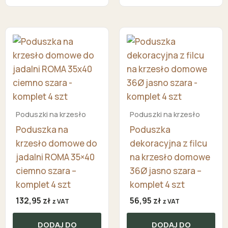
Poduszki na krzesło
Poduszki na krzesło
Poduszka na
Poduszka
krzesło domowe do
dekoracyjna z filcu
jadalni ROMA 35×40
na krzesło domowe
ciemno szara –
36Ø jasno szara –
komplet 4 szt
komplet 4 szt
132,95
zł
56,95
zł
z VAT
z VAT
DODAJ DO
DODAJ DO