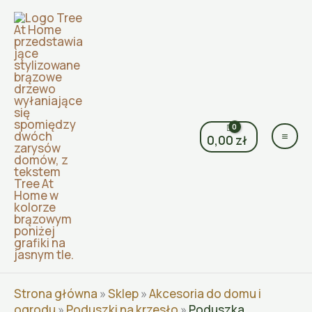
Przejdź
do
treści
0,00
zł
Strona główna
»
Sklep
»
Akcesoria do domu i
ogrodu
»
Poduszki na krzesło
»
Poduszka