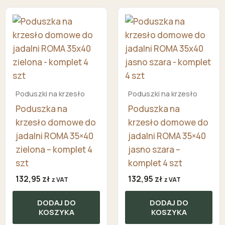
Poduszki na krzesło
Poduszki na krzesło
Poduszka na
Poduszka na
krzesło domowe do
krzesło domowe do
jadalni ROMA 35×40
jadalni ROMA 35×40
zielona – komplet 4
jasno szara –
szt
komplet 4 szt
132,95
zł
132,95
zł
z VAT
z VAT
DODAJ DO
DODAJ DO
KOSZYKA
KOSZYKA