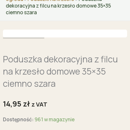
dekoracyjna z filcu na krzesło domowe 35×35
ciemno szara
Zoo
Poduszka dekoracyjna z filcu
na krzesło domowe 35×35
ciemno szara
14,95
zł
z VAT
ilość
Dostępność:
961 w magazynie
Poduszka