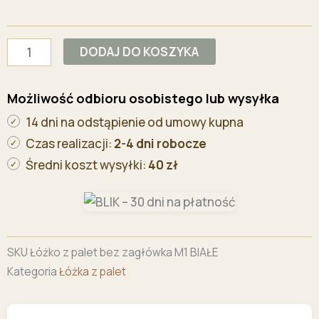
zagłówka
M1
BIAŁE
DODAJ DO KOSZYKA
Możliwość odbioru osobistego lub wysyłka
14 dni na odstąpienie od umowy kupna
Czas realizacji:
2-4 dni robocze
Średni koszt wysyłki:
40 zł
SKU
Łóżko z palet bez zagłówka M1 BIAŁE
Kategoria
Łóżka z palet