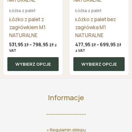
do
do
wiele
wiele
798,95 zł
699,
Łóżka z palet
Łóżka z palet
wariantów.
wariantów.
Łóżko z palet z
Łóżko z palet bez
Opcje
Opcje
zagłówkiem M1
zagłówka M1
można
można
NATURALNE
NATURALNE
wybrać
wybrać
na
na
531,95
zł
–
798,95
zł
477,95
zł
–
699,95
zł
z
stronie
stronie
VAT
z VAT
produktu
produktu
WYBIERZ OPCJE
WYBIERZ OPCJE
Informacje
---------------------------------
»
Regulamin sklepu