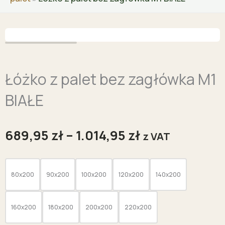
Zoo
Łóżko z palet bez zagłówka M1
BIAŁE
Zakres
689,95
zł
–
1.014,95
zł
z VAT
cen:
od
ilość
689,95 zł
Łóżko
80x200
90x200
100x200
120x200
140x200
do
z
1.014,95 zł
palet
160x200
180x200
200x200
220x200
bez