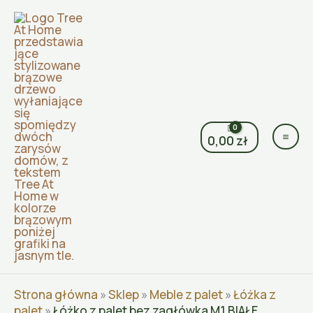
Przejdź
do
treści
0,00
zł
Strona główna
»
Sklep
»
Meble z palet
»
Łóżka z
palet
»
Łóżko z palet bez zagłówka M1 BIAŁE