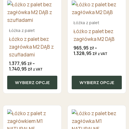
Ten
Ten
cen:
cen:
produkt
produkt
od
od
ma
1.377,95 zł
ma
965,95 zł
do
do
Łóżka z palet
wiele
wiele
1.740,95 zł
1.328,95 zł
Łóżka z palet
Łóżko z palet bez
wariantów.
wariantów.
Łóżko z palet bez
zagłówka M2 DĄB
Opcje
Opcje
zagłówka M2 DĄB z
można
można
965,95
zł
–
1.328,95
zł
szufladami
wybrać
wybrać
z VAT
na
na
1.377,95
zł
–
1.740,95
zł
stronie
stronie
z VAT
produktu
produktu
WYBIERZ OPCJE
WYBIERZ OPCJE
Zakres
Zakr
Ten
Ten
cen:
cen:
produkt
produkt
od
od
ma
531,95 zł
ma
477,