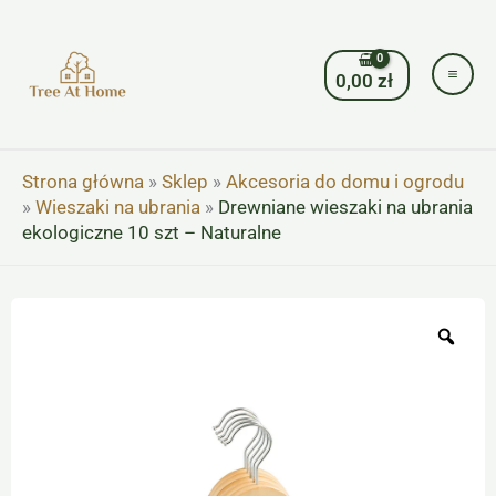
Przejdź
do
treści
0,00
zł
Strona główna
»
Sklep
»
Akcesoria do domu i ogrodu
»
Wieszaki na ubrania
»
Drewniane wieszaki na ubrania
ekologiczne 10 szt – Naturalne
Zoo