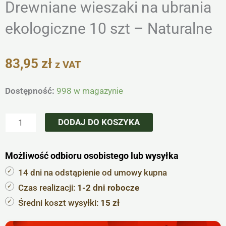
Drewniane wieszaki na ubrania
ekologiczne 10 szt – Naturalne
83,95
zł
z VAT
ilość
Dostępność:
998 w magazynie
Drewniane
wieszaki
DODAJ DO KOSZYKA
na
ubrania
Możliwość odbioru osobistego lub wysyłka
ekologiczne
10
14 dni na odstąpienie od umowy kupna
szt
Czas realizacji:
1-2 dni robocze
-
Średni koszt wysyłki:
15 zł
Naturalne