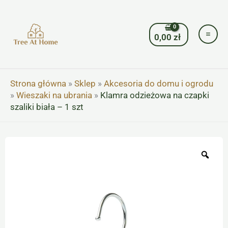
Przejdź
do
treści
0,00
zł
Strona główna
»
Sklep
»
Akcesoria do domu i ogrodu
»
Wieszaki na ubrania
»
Klamra odzieżowa na czapki
szaliki biała – 1 szt
Zoo