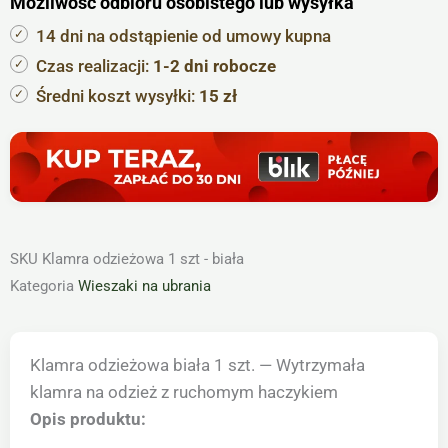
Możliwość odbioru osobistego lub wysyłka
szaliki
biała
14 dni na odstąpienie od umowy kupna
-
Czas realizacji:
1-2 dni robocze
1
Średni koszt wysyłki:
15 zł
szt
SKU
Klamra odzieżowa 1 szt - biała
Kategoria
Wieszaki na ubrania
Klamra odzieżowa biała 1 szt. — Wytrzymała
klamra na odzież z ruchomym haczykiem
Opis produktu: