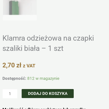
Klamra odzieżowa na czapki
szaliki biała – 1 szt
2,70
zł
z VAT
ilość
Dostępność:
812 w magazynie
Klamra
odzieżowa
DODAJ DO KOSZYKA
na
czapki