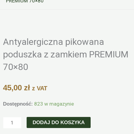
PREMIUM 70×80
Zoo
Antyalergiczna pikowana
poduszka z zamkiem PREMIUM
70×80
45,00
zł
z VAT
ilość
823 w magazynie
Dostępność:
Antyalergiczna
pikowana
DODAJ DO KOSZYKA
poduszka