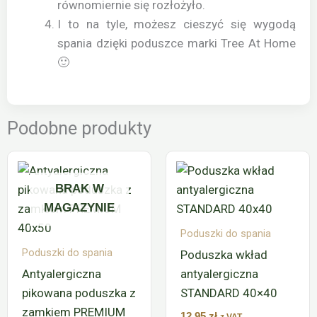
równomiernie się rozłożyło.
I to na tyle, możesz cieszyć się wygodą
spania dzięki poduszce marki Tree At Home
🙂
Podobne produkty
BRAK W
MAGAZYNIE
Poduszki do spania
Poduszki do spania
Poduszka wkład
Antyalergiczna
antyalergiczna
pikowana poduszka z
STANDARD 40×40
zamkiem PREMIUM
12,95
zł
z VAT