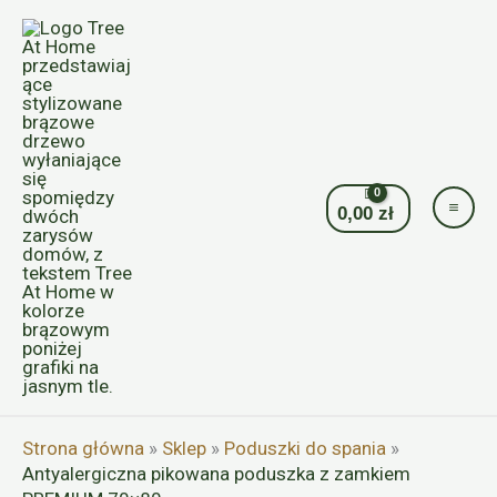
Przejdź
do
treści
0,00
zł
Strona główna
»
Sklep
»
Poduszki do spania
»
Antyalergiczna pikowana poduszka z zamkiem