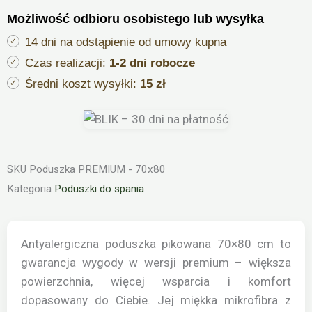
z
Możliwość odbioru osobistego lub wysyłka
zamkiem
PREMIUM
14 dni na odstąpienie od umowy kupna
70x80
Czas realizacji:
1-2 dni robocze
Średni koszt wysyłki:
15 zł
SKU
Poduszka PREMIUM - 70x80
Kategoria
Poduszki do spania
Antyalergiczna poduszka pikowana 70×80 cm to
gwarancja wygody w wersji premium – większa
powierzchnia, więcej wsparcia i komfort
dopasowany do Ciebie. Jej miękka mikrofibra z