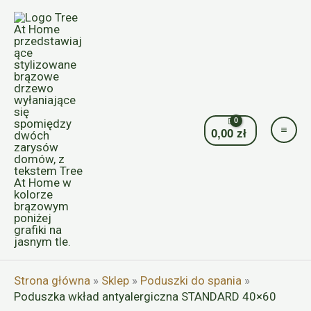
Przejdź
do
treści
0,00
zł
Strona główna
»
Sklep
»
Poduszki do spania
»
Poduszka wkład antyalergiczna STANDARD 40×60