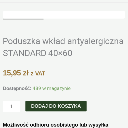
Zoo
Poduszka wkład antyalergiczna
STANDARD 40×60
15,95
zł
z VAT
ilość
489 w magazynie
Dostępność:
Poduszka
wkład
DODAJ DO KOSZYKA
antyalergiczna
STANDARD
Możliwość odbioru osobistego lub wysyłka
40x60