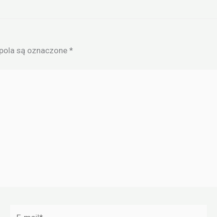
ola są oznaczone
*
E-