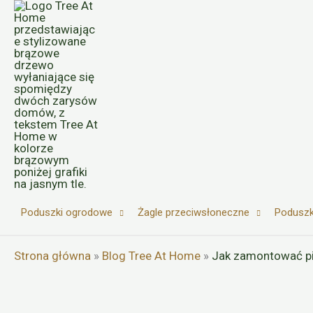
Przejdź
do
treści
Poduszki ogrodowe
Żagle przeciwsłoneczne
Poduszk
Strona główna
»
Blog Tree At Home
»
Jak zamontować pi