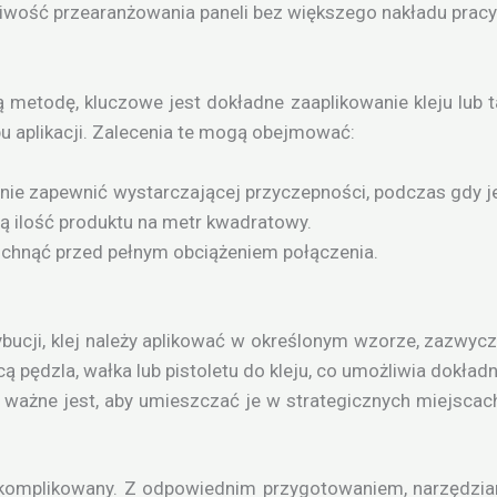
wość przearanżowania paneli bez większego nakładu pracy
etodę, kluczowe jest dokładne zaaplikowanie kleju lub ta
 aplikacji. Zalecenia te mogą obejmować:
że nie zapewnić wystarczającej przyczepności, podczas gd
 ilość produktu na metr kwadratowy.
wyschnąć przed pełnym obciążeniem połączenia.
bucji, klej należy aplikować w określonym wzorze, zazwycza
ą pędzla, wałka lub pistoletu do kleju, co umożliwia dokład
śm ważne jest, aby umieszczać je w strategicznych miejscac
komplikowany. Z odpowiednim przygotowaniem, narzędziami