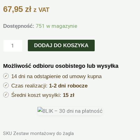
67,95
zł
z VAT
ilość
751 w magazynie
Dostępność:
Zestaw
montażowy
DODAJ DO KOSZYKA
do
żagla
Możliwość odbioru osobistego lub wysyłka
ogrodowego
przeciwsłonecznego
14 dni na odstąpienie od umowy kupna
Czas realizacji:
1-2 dni robocze
Średni koszt wysyłki:
15 zł
SKU
Zestaw montażowy do żagla