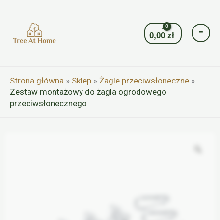
Przejdź
do
treści
0,00
zł
Strona główna
»
Sklep
»
Żagle przeciwsłoneczne
»
Zestaw montażowy do żagla ogrodowego
przeciwsłonecznego
Zoo