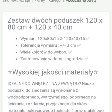
SKU
MALMO kpl. 1 - Grey
Kategoria
Poduszki na palety
ciemno
szare
Zestaw dwóch poduszek 120 x
80 cm + 120 x 40 cm
Wymiar : 120x80x15 & 120x40x15 ✅
Tolerancja wymiaru : +/- 3 cm ✅
Wiele kolorów do wyboru ✅
Zastosowanie w domu i ogrodzie ✅
⭐Wysokiej jakości materiały⭐
IDEALNE DO WNĘTRZ I NA ZEWNĄTRZ! Nasze
poduszki do siedzenia są wykonane z
wodoodpornego, wytrzymałego, odpornego na
ścieranie, rozdarcia, przyjaznego dla skóry
materiału pokryciowego (poliester) oraz stabilnego