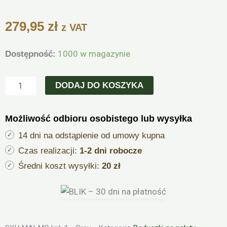
279,95
zł
z VAT
ilość
1000 w magazynie
Dostępność:
Zestaw
dwóch
DODAJ DO KOSZYKA
poduszek
na
Możliwość odbioru osobistego lub wysyłka
meble
z
14 dni na odstąpienie od umowy kupna
palet
Czas realizacji:
1-2 dni robocze
MALMO
Średni koszt wysyłki:
20 zł
120x80
+
120x40
cm