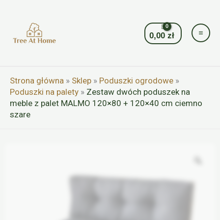
Przejdź
do
treści
0,00
zł
Strona główna
»
Sklep
»
Poduszki ogrodowe
»
Poduszki na palety
»
Zestaw dwóch poduszek na
meble z palet MALMO 120×80 + 120×40 cm ciemno
szare
Zoo