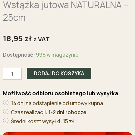
Wstążka jutowa NATURALNA –
25cm
18,95
zł
z VAT
ilość
Dostępność:
996 w magazynie
Wstążka
jutowa
DODAJ DO KOSZYKA
NATURALNA
-
Możliwość odbioru osobistego lub wysyłka
25cm
14 dni na odstąpienie od umowy kupna
Czas realizacji:
1-2 dni robocze
Średni koszt wysyłki:
15 zł