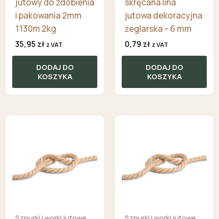
jutowy do zdobienia
skręcana lina
i pakowania 2mm
jutowa dekoracyjna
1130m 2kg
żeglarska – 6 mm
35,95
zł
0,79
zł
z VAT
z VAT
DODAJ DO
DODAJ DO
KOSZYKA
KOSZYKA
Sznurki i worki jutowe
Sznurki i worki jutowe