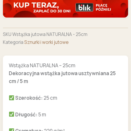
SKU
Wstążka jutowa NATURALNA - 25cm
Kategoria
Sznurki i worki jutowe
Wstążka NATURALNA – 25cm
Dekoracyjna wstążka jutowa usztywniana 25
cm / 5 m
Szerokość:
25 cm
Długość:
5 m
Gramatura:
220 g/m²