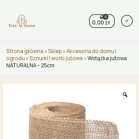
Przejdź
do
treści
0,00
zł
Strona główna
»
Sklep
»
Akcesoria do domu i
ogrodu
»
Sznurki i worki jutowe
»
Wstążka jutowa
NATURALNA – 25cm
Zoo