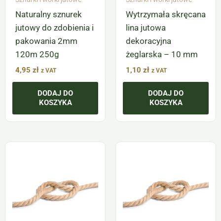
Naturalny sznurek
Wytrzymała skręcana
jutowy do zdobienia i
lina jutowa
pakowania 2mm
dekoracyjna
120m 250g
żeglarska – 10 mm
4,95
zł
1,10
zł
z VAT
z VAT
DODAJ DO
DODAJ DO
KOSZYKA
KOSZYKA