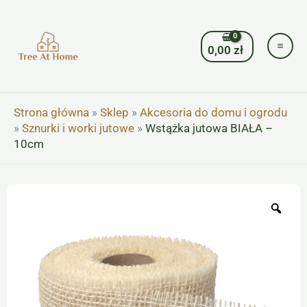
Przejdź
do
treści
0,00
zł
Strona główna
»
Sklep
»
Akcesoria do domu i ogrodu
»
Sznurki i worki jutowe
»
Wstążka jutowa BIAŁA –
10cm
Zoo