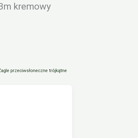
x3m kremowy
Żagle przeciwsłoneczne trójkątne