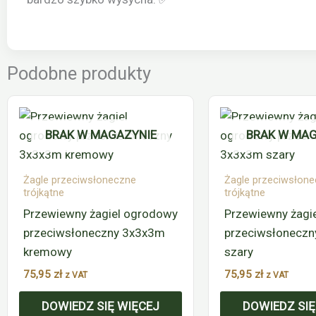
Podobne produkty
BRAK W MAGAZYNIE
BRAK W MAG
Żagle przeciwsłoneczne
Żagle przeciwsłon
trójkątne
trójkątne
Przewiewny żagiel ogrodowy
Przewiewny żagi
przeciwsłoneczny 3x3x3m
przeciwsłonecz
kremowy
szary
75,95
zł
75,95
zł
z VAT
z VAT
DOWIEDZ SIĘ WIĘCEJ
DOWIEDZ SIĘ