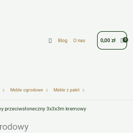
Szukaj
0,00
zł
Blog
O nas
Meble ogrodowe
Meble z palet
wy przeciwsłoneczny 3x3x3m kremowy
grodowy