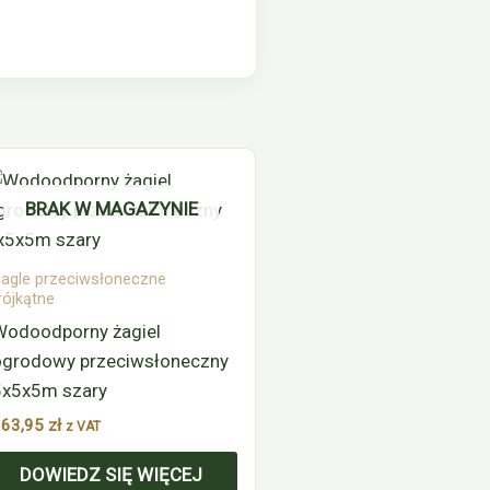
BRAK W MAGAZYNIE
agle przeciwsłoneczne
rójkątne
Wodoodporny żagiel
ogrodowy przeciwsłoneczny
5x5x5m szary
163,95
zł
z VAT
DOWIEDZ SIĘ WIĘCEJ