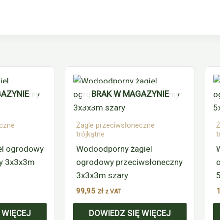
AZYNIE
BRAK W MAGAZYNIE
eczne
Żagle przeciwsłoneczne
Ż
trójkątne
t
el ogrodowy
Wodoodporny żagiel
ny 3x3x3m
ogrodowy przeciwsłoneczny
3x3x3m szary
99,95
zł
z VAT
 WIĘCEJ
DOWIEDZ SIĘ WIĘCEJ