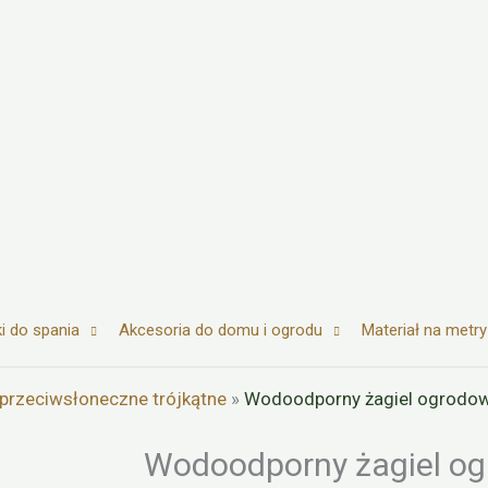
i do spania
Akcesoria do domu i ogrodu
Materiał na metry
 przeciwsłoneczne trójkątne
»
Wodoodporny żagiel ogrodo
Wodoodporny żagiel o