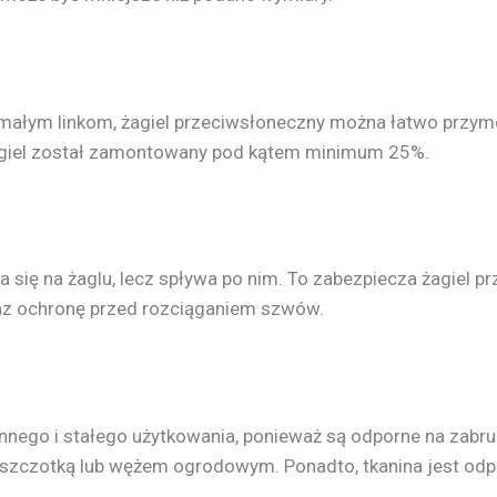
małym linkom, żagiel przeciwsłoneczny można łatwo przym
 żagiel został zamontowany pod kątem minimum 25%.
 się na żaglu, lecz spływa po nim. To zabezpiecza żagiel p
az ochronę przed rozciąganiem szwów.
nnego i stałego użytkowania, ponieważ są odporne na zabru
ć szczotką lub wężem ogrodowym. Ponadto, tkanina jest odp