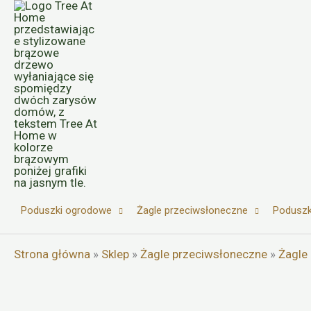
Przejdź
do
treści
Poduszki ogrodowe
Żagle przeciwsłoneczne
Poduszk
Strona główna
»
Sklep
»
Żagle przeciwsłoneczne
»
Żagle