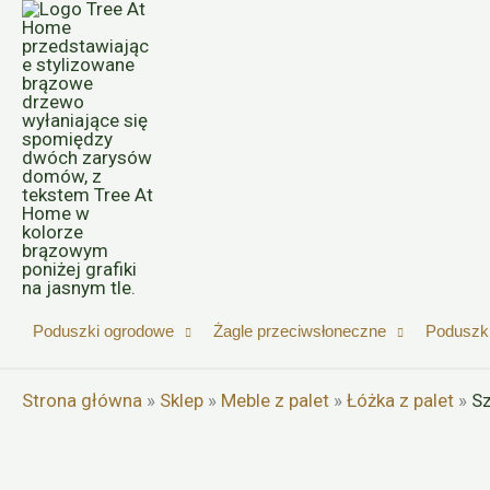
Przejdź
do
treści
Poduszki ogrodowe
Żagle przeciwsłoneczne
Poduszki
Strona główna
»
Sklep
»
Meble z palet
»
Łóżka z palet
»
Sz