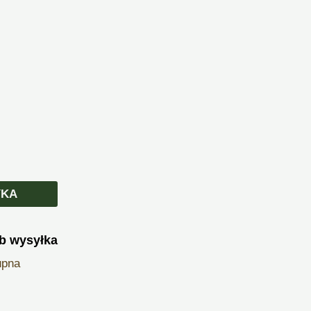
YKA
b wysyłka
upna