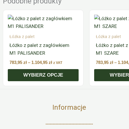
Podobne produkty
Zakres
Ten
Ten
cen:
produkt
produkt
od
ma
ma
783,95 zł
do
wiele
wiele
Łóżka z palet
Łóżka z palet
1.104,95 zł
wariantów.
wariantów.
Łóżko z palet z zagłówkiem
Łóżko z palet 
Opcje
Opcje
M1 PALISANDER
M1 SZARE
można
można
783,95
zł
–
1.104,95
zł
783,95
zł
–
1.104
z VAT
wybrać
wybrać
WYBIERZ OPCJE
WYBIER
na
na
stronie
stronie
produktu
produktu
Informacje
---------------------------------