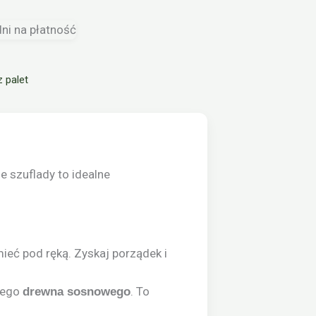
 palet
 szuflady to idealne
 mieć pod ręką. Zyskaj porządek i
nego
. To
drewna sosnowego