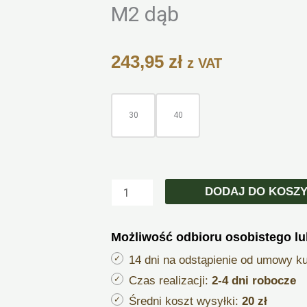
Zoom
M2 dąb
243,95
zł
z VAT
ilość
Szuflada
30
40
na
rzeczy
sypialnianie
do
DODAJ DO KOSZ
łóżka
M2
Możliwość odbioru osobistego lu
dąb
14 dni na odstąpienie od umowy k
Czas realizacji:
2-4 dni robocze
Średni koszt wysyłki:
20 zł