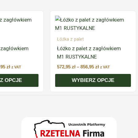
Zakres
Zakres
Ten
cen:
cen:
produkt
od
od
ma
783,95 zł
572,95 zł
do
do
wiele
Łóżka z palet
1.104,95 zł
856,95 zł
wariantów.
z zagłówkiem
Łóżko z palet z zagłówkiem
Opcje
M1 RUSTYKALNE
można
,95
zł
572,95
zł
–
856,95
zł
z VAT
z VAT
wybrać
Z OPCJE
WYBIERZ OPCJE
na
stronie
produktu