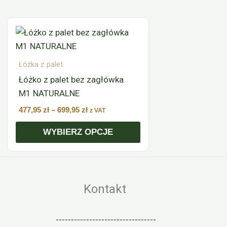
Zakres
Ten
cen:
produkt
od
ma
477,95 zł
do
wiele
Łóżka z palet
699,95 zł
wariantów.
Łóżko z palet bez zagłówka
Opcje
M1 NATURALNE
można
477,95
zł
–
699,95
zł
z VAT
wybrać
WYBIERZ OPCJE
na
stronie
produktu
Kontakt
---------------------------------