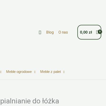
Szukaj
Blog
O nas
0,00
zł
Meble ogrodowe
Meble z palet
pialnianie do łóżka