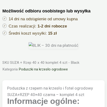
na
Możliwość odbioru osobistego lub wysyłka
krzesło
i
14 dni na odstąpienie od umowy kupna
fotel
Czas realizacji:
1-2 dni robocze
ogrodowy
Średni koszt wysyłki:
15 zł
SUZA+RZEP
40×40
czarna
-
SKU
SUZA + Rzep 40 x 40 komplet 4 szt - Black
komplet
Kategoria
Poduszki na krzesło ogrodowe
4
szt
Poduszka z rzepem na krzesło i fotel ogrodowy
SUZA+RZEP 40×40 czarna – komplet 4 szt
Informacje ogólne: