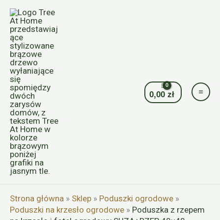
Przejdź
do
treści
0,00
zł
Strona główna
»
Sklep
»
Poduszki ogrodowe
»
Poduszki na krzesło ogrodowe
»
Poduszka z rzepem