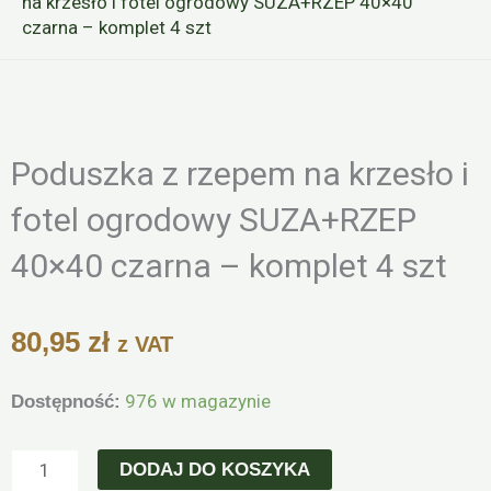
na krzesło i fotel ogrodowy SUZA+RZEP 40×40
czarna – komplet 4 szt
Zoo
Poduszka z rzepem na krzesło i
fotel ogrodowy SUZA+RZEP
40×40 czarna – komplet 4 szt
80,95
zł
z VAT
ilość
976 w magazynie
Dostępność:
Poduszka
z
DODAJ DO KOSZYKA
rzepem