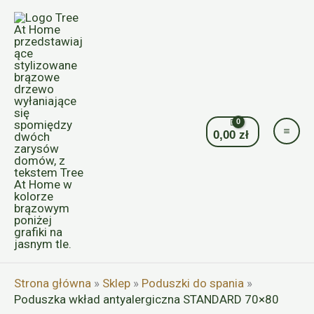
Przejdź
do
treści
0,00
zł
Strona główna
»
Sklep
»
Poduszki do spania
»
Poduszka wkład antyalergiczna STANDARD 70×80