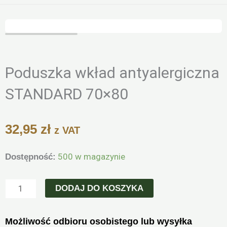
Zoo
Poduszka wkład antyalergiczna
STANDARD 70×80
32,95
zł
z VAT
ilość
500 w magazynie
Dostępność:
Poduszka
wkład
DODAJ DO KOSZYKA
antyalergiczna
STANDARD
Możliwość odbioru osobistego lub wysyłka
70x80