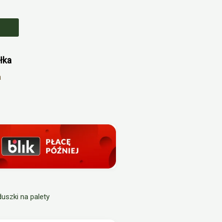
łka
a
uszki na palety