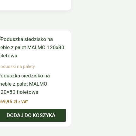
oduszki na palety
Poduszka siedzisko na
meble z palet MALMO
120×80 fioletowa
169,95
zł
z VAT
DODAJ DO KOSZYKA