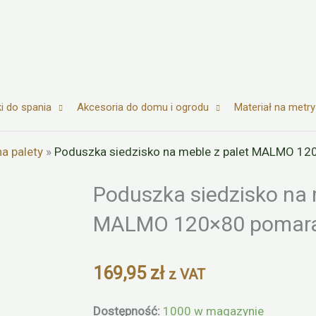
i do spania
Akcesoria do domu i ogrodu
Materiał na metry
a palety
»
Poduszka siedzisko na meble z palet MALMO 1
Poduszka siedzisko na 
Zoom
MALMO 120×80 pomar
169,95
zł
z VAT
ilość
Dostępność:
1000 w magazynie