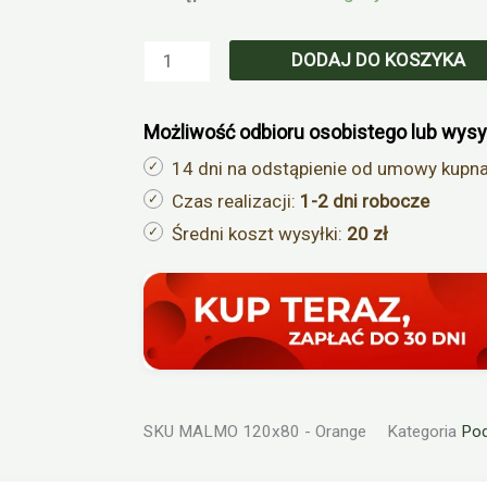
Poduszka
siedzisko
DODAJ DO KOSZYKA
na
meble
Możliwość odbioru osobistego lub wysy
z
palet
14 dni na odstąpienie od umowy kupn
MALMO
Czas realizacji:
1-2 dni robocze
120x80
Średni koszt wysyłki:
20 zł
pomarańczowa
SKU
MALMO 120x80 - Orange
Kategoria
Pod