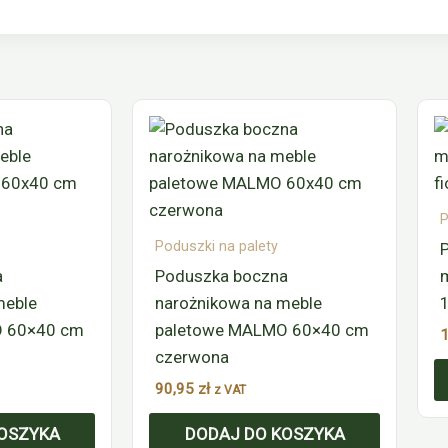
P
Poduszki na palety
a
Poduszka boczna
meble
narożnikowa na meble
O 60×40 cm
paletowe MALMO 60×40 cm
czerwona
90,95
zł
z VAT
OSZYKA
DODAJ DO KOSZYKA