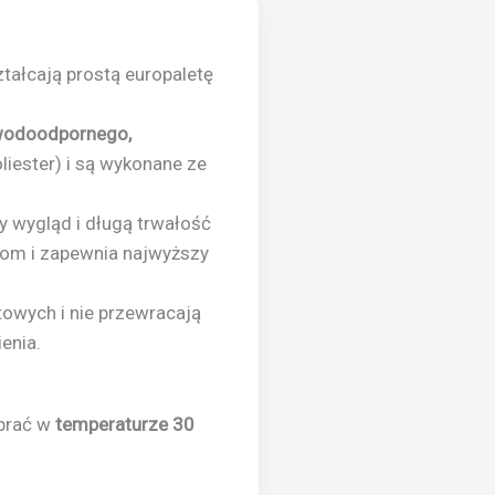
ztałcają prostą europaletę
odoodpornego,
liester) i są wykonane ze
 wygląd i długą trwałość
iom i zapewnia najwyższy
towych i nie przewracają
ienia.
 prać w
temperaturze 30