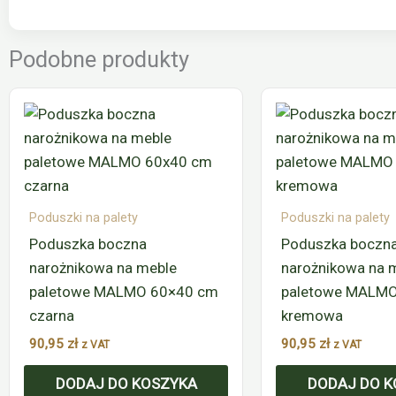
Podobne produkty
Poduszki na palety
Poduszki na palety
Poduszka boczna
Poduszka boczn
narożnikowa na meble
narożnikowa na 
paletowe MALMO 60×40 cm
paletowe MALM
czarna
kremowa
90,95
zł
90,95
zł
z VAT
z VAT
DODAJ DO KOSZYKA
DODAJ DO K