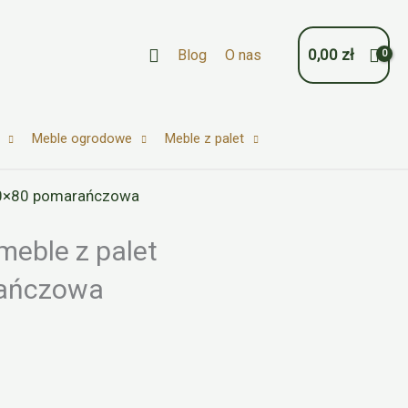
Szukaj
0,00
zł
Blog
O nas
Meble ogrodowe
Meble z palet
20×80 pomarańczowa
meble z palet
ańczowa