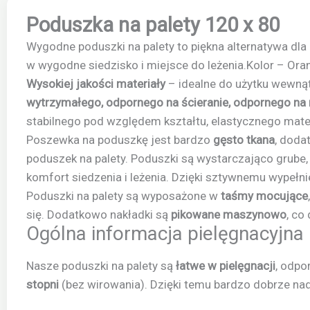
Poduszka na palety 120 x 80
Wygodne poduszki na palety to piękna alternatywa dla 
w wygodne siedzisko i miejsce do leżenia.Kolor – O
Wysokiej
jakości materiały
– idealne do użytku wewnąt
wytrzymałego, odpornego na ścieranie, odpornego na 
stabilnego pod względem kształtu, elastycznego mater
Poszewka na poduszkę jest bardzo
gęsto tkana
, dod
poduszek na palety. Poduszki są wystarczająco grube
komfort siedzenia i leżenia. Dzięki sztywnemu wypełn
Poduszki na palety są wyposażone w
taśmy mocujące
się. Dodatkowo nakładki są
pikowane maszynowo
, co
Ogólna informacja pielęgnacyjna
Nasze poduszki na palety są
łatwe w pielęgnacji
, odpo
stopni
(bez wirowania). Dzięki temu bardzo dobrze na