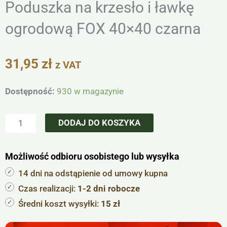
Poduszka na krzesło i ławkę
ogrodową FOX 40×40 czarna
31,95
zł
z VAT
ilość
Dostępność:
930 w magazynie
Poduszka
na
DODAJ DO KOSZYKA
krzesło
i
Możliwość odbioru osobistego lub wysyłka
ławkę
ogrodową
14 dni na odstąpienie od umowy kupna
FOX
Czas realizacji:
1-2 dni robocze
40x40
Średni koszt wysyłki:
15 zł
czarna