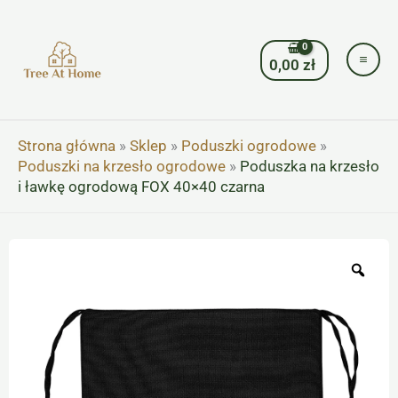
Przejdź
do
treści
0,00
zł
Strona główna
»
Sklep
»
Poduszki ogrodowe
»
Poduszki na krzesło ogrodowe
»
Poduszka na krzesło
i ławkę ogrodową FOX 40×40 czarna
Zoo