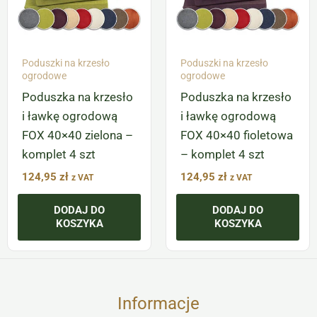
Poduszki na krzesło
Poduszki na krzesło
ogrodowe
ogrodowe
Poduszka na krzesło
Poduszka na krzesło
i ławkę ogrodową
i ławkę ogrodową
FOX 40×40 zielona –
FOX 40×40 fioletowa
komplet 4 szt
– komplet 4 szt
124,95
zł
124,95
zł
z VAT
z VAT
DODAJ DO
DODAJ DO
KOSZYKA
KOSZYKA
Informacje