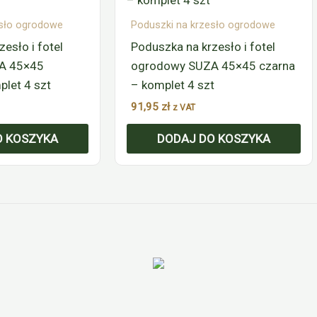
esło ogrodowe
Poduszki na krzesło ogrodowe
esło i fotel
Poduszka na krzesło i fotel
A 45×45
ogrodowy SUZA 45×45 czarna
let 4 szt
– komplet 4 szt
91,95
zł
z VAT
O KOSZYKA
DODAJ DO KOSZYKA