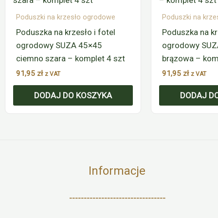
Poduszki na krzesło ogrodowe
Poduszki na krz
Poduszka na krzesło i fotel
Poduszka na krz
ogrodowy SUZA 45×45
ogrodowy SUZ
ciemno szara – komplet 4 szt
brązowa – komp
91,95
zł
91,95
zł
z VAT
z VAT
DODAJ DO KOSZYKA
DODAJ D
Informacje
---------------------------------