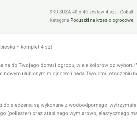
4
SKU
SUZA 40 x 40 zestaw 4 szt - Cobalt
szt
Kategoria
Poduszki na krzesło ogrodowe
bieska – komplet 4 szt
lne do Twojego domu i ogrodu, wiele kolorów do wyboru! 
oim nowym ulubionym miejscem i nada Twojemu otoczeniu 
do siedzenia są wykonane z wodoodpornego, wytrzymałego
ego (poliester) oraz stabilnego wymiarowo, elastycznego ma