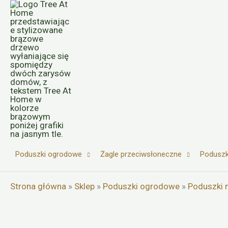
Przejdź
do
treści
Poduszki ogrodowe
Żagle przeciwsłoneczne
Poduszk
Strona główna
»
Sklep
»
Poduszki ogrodowe
»
Poduszki 