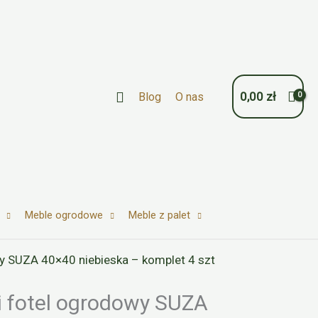
Szukaj
0,00
zł
Blog
O nas
Meble ogrodowe
Meble z palet
wy SUZA 40×40 niebieska – komplet 4 szt
i fotel ogrodowy SUZA