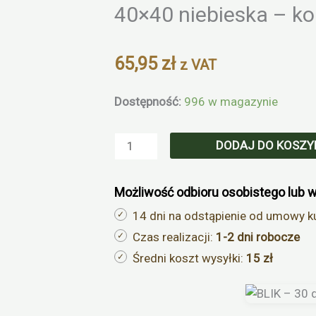
Zoom
40×40 niebieska – ko
65,95
zł
z VAT
ilość
Dostępność:
996 w magazynie
Poduszka
na
DODAJ DO KOSZY
krzesło
i
Możliwość odbioru osobistego lub 
fotel
ogrodowy
14 dni na odstąpienie od umowy k
SUZA
Czas realizacji:
1-2 dni robocze
40×40
Średni koszt wysyłki:
15 zł
niebieska
–
komplet