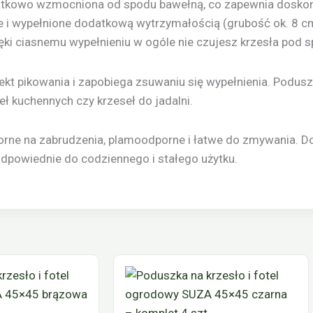
atkowo wzmocniona od spodu bawełną, co zapewnia doskona
e i wypełnione dodatkową wytrzymałością (grubość ok. 8 c
ęki ciasnemu wypełnieniu w ogóle nie czujesz krzesła pod 
ekt pikowania i zapobiega zsuwaniu się wypełnienia. Podus
ł kuchennych czy krzeseł do jadalni.
dporne na zabrudzenia, plamoodporne i łatwe do zmywania. 
odpowiednie do codziennego i stałego użytku.