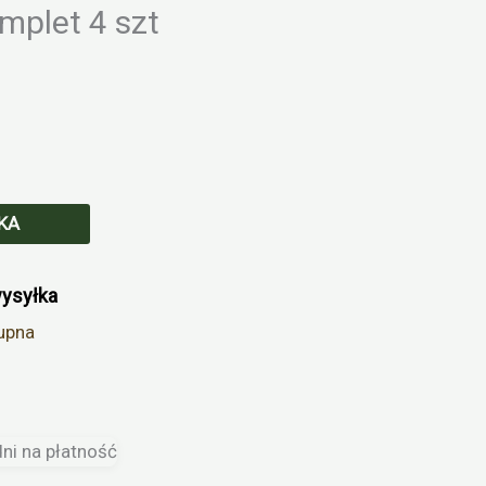
mplet 4 szt
KA
wysyłka
upna