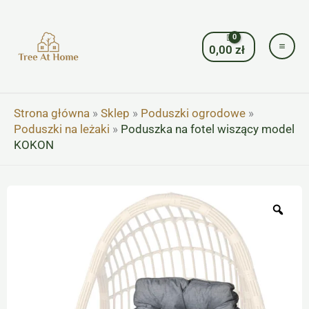
Przejdź
do
treści
0,00
zł
Strona główna
»
Sklep
»
Poduszki ogrodowe
»
Poduszki na leżaki
»
Poduszka na fotel wiszący model
KOKON
Zoo