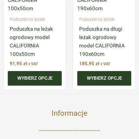
wiele
wiele
wariantów.
wariantów.
Poduszki na leżaki
Poduszki na leżaki
Opcje
Opcje
Poduszka na leżak
Poduszka na długi
można
można
ogrodowy model
leżak ogrodowy
wybrać
wybrać
CALIFORNIA
model CALIFORNIA
na
na
100x50cm
190x60cm
stronie
stronie
produktu
produktu
91,95
zł
185,95
zł
z VAT
z VAT
WYBIERZ OPCJE
WYBIERZ OPCJE
Informacje
---------------------------------