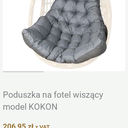
Poduszka na fotel wiszący
model KOKON
206,95
zł
z VAT