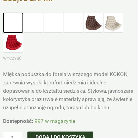
ilość
Poduszka
na
fotel
wiszący
model
WYCZYŚĆ
KOKON
Miękka poduszka do fotela wiszącego model KOKON,
zapewnia wysoki komfort siedzenia i idealne
dopasowanie do kształtu siedziska. Stylowa, jasnoszara
kolorystyka oraz trwałe materiały sprawiają, że świetnie
uzupełni aranżację ogrodu, tarasu lub balkonu.
Dostępność:
997 w magazynie
DODAJ DO KOSZYKA