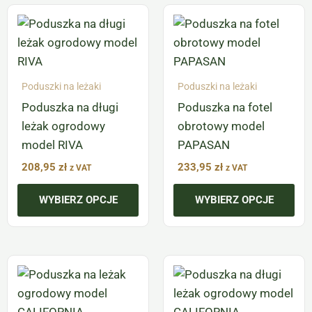
Ten
Ten
produkt
produkt
ma
ma
wiele
wiele
Poduszki na leżaki
Poduszki na leżaki
wariantów.
wariantów.
Poduszka na długi
Poduszka na fotel
Opcje
Opcje
leżak ogrodowy
obrotowy model
można
można
model RIVA
PAPASAN
wybrać
wybrać
na
na
208,95
zł
233,95
zł
z VAT
z VAT
stronie
stronie
WYBIERZ OPCJE
WYBIERZ OPCJE
produktu
produktu
Ten
Ten
produkt
produkt
ma
ma