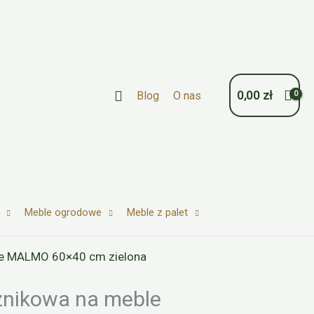
Szukaj
0,00
zł
Blog
O nas
Meble ogrodowe
Meble z palet
we MALMO 60×40 cm zielona
żnikowa na meble