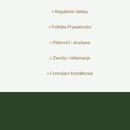
»
Regulamin sklepu
»
Polityka Prywatności
»
Płatność i dostawa
»
Zwroty i reklamacje
»
Formularz kontaktowy