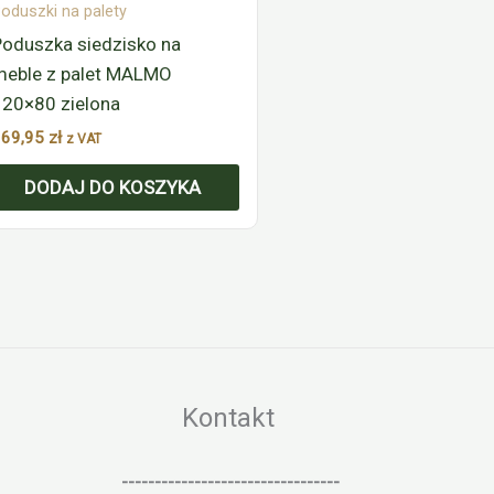
oduszki na palety
Poduszka siedzisko na
meble z palet MALMO
120×80 zielona
169,95
zł
z VAT
DODAJ DO KOSZYKA
Kontakt
---------------------------------