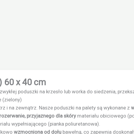
 60 x 40 cm
zwykłej poduszki na krzesło lub worka do siedzenia, przeks
 (zielony)
rz i na zewnątrz. Nasze poduszki na palety są wykonane z
w
rozerwanie, przyjaznego dla skóry
materiału obiciowego (po
iału wypełniającego (pianka poliuretanowa).
atkowo
wzmocniona od dołu
bawełną, co zapewnia doskonały