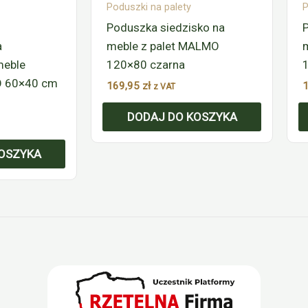
Poduszki na palety
P
Poduszka siedzisko na
a
meble z palet MALMO
meble
120×80 czarna
O 60×40 cm
169,95
zł
z VAT
DODAJ DO KOSZYKA
OSZYKA