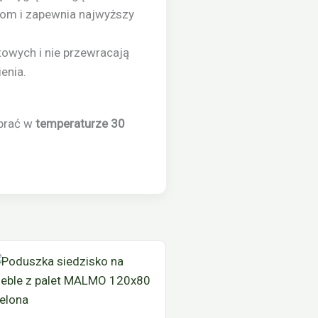
iom i zapewnia najwyższy
towych i nie przewracają
ienia.
 prać w
temperaturze 30