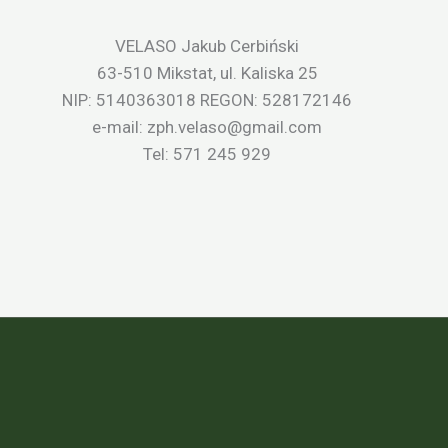
VELASO Jakub Cerbiński
63-510 Mikstat, ul. Kaliska 25
NIP: 5140363018 REGON: 528172146
e-mail: zph.velaso@gmail.com
Tel: 571 245 929