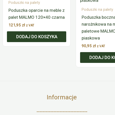
Poduszki na palety
Poduszki na palety
Poduszka oparcie na meble z
palet MALMO 120×40 czarna
Poduszka boczn
narożnikowa na 
121,95
zł
z VAT
paletowe MALM
DODAJ DO KOSZYKA
piaskowa
90,95
zł
z VAT
DODAJ DO K
Informacje
---------------------------------