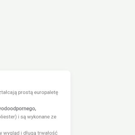
ztałcają prostą europaletę
odoodpornego,
liester) i są wykonane ze
 wygląd i długą trwałość