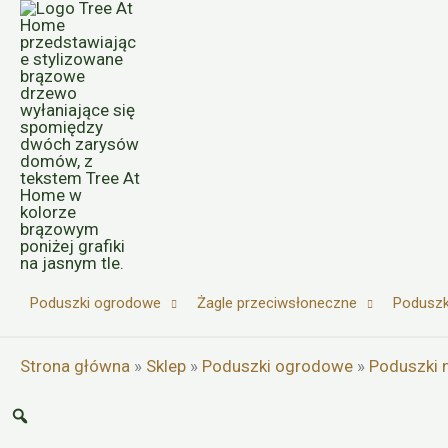
Przejdź
do
treści
Poduszki ogrodowe
Żagle przeciwsłoneczne
Poduszk
Strona główna
»
Sklep
»
Poduszki ogrodowe
»
Poduszki n
Zoom