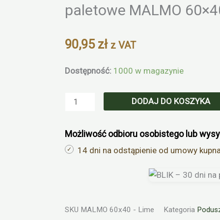
paletowe MALMO 60×40
90,95
zł
z VAT
ilość
Dostępność:
1000 w magazynie
Poduszka
boczna
DODAJ DO KOSZYKA
narożnikowa
na
Możliwość odbioru osobistego lub wysy
meble
paletowe
14 dni na odstąpienie od umowy kupn
MALMO
60x40
cm
zielona
SKU
MALMO 60x40 - Lime
Kategoria
Podusz