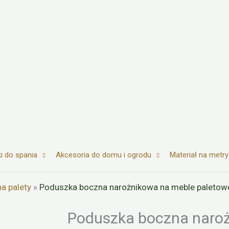
i do spania
Akcesoria do domu i ogrodu
Materiał na metry
a palety
»
Poduszka boczna narożnikowa na meble paleto
Poduszka boczna naro