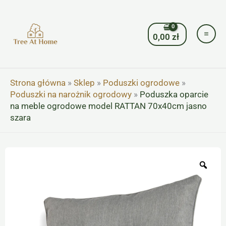
Przejdź
do
treści
0,00
zł
Strona główna
»
Sklep
»
Poduszki ogrodowe
»
Poduszki na narożnik ogrodowy
»
Poduszka oparcie
na meble ogrodowe model RATTAN 70x40cm jasno
szara
Zoo