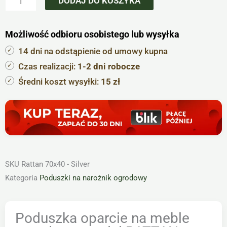
DODAJ DO KOSZYKA
na
meble
Możliwość odbioru osobistego lub wysyłka
ogrodowe
model
14 dni na odstąpienie od umowy kupna
RATTAN
Czas realizacji:
1-2 dni robocze
70x40cm
Średni koszt wysyłki:
15 zł
jasno
szara
SKU
Rattan 70x40 - Silver
Kategoria
Poduszki na narożnik ogrodowy
Poduszka oparcie na meble