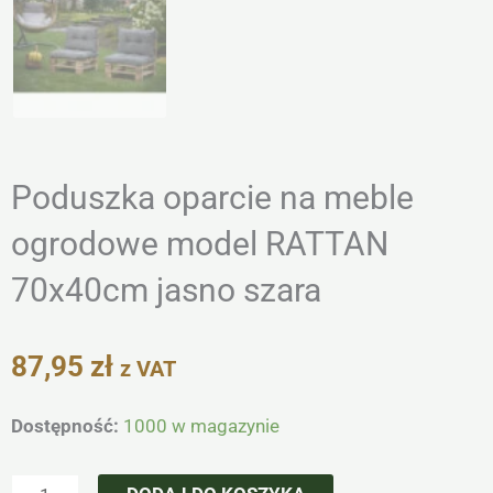
Poduszka oparcie na meble
ogrodowe model RATTAN
70x40cm jasno szara
87,95
zł
z VAT
ilość
Dostępność:
1000 w magazynie
Poduszka
oparcie