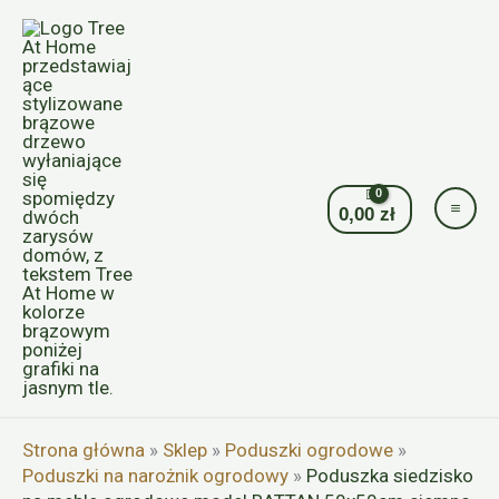
Przejdź
do
treści
0,00
zł
Strona główna
»
Sklep
»
Poduszki ogrodowe
»
Poduszki na narożnik ogrodowy
»
Poduszka siedzisko