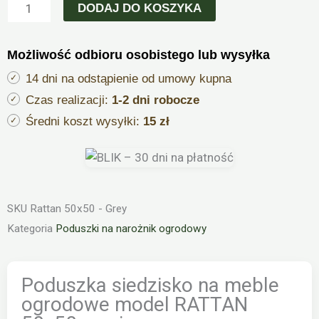
siedzisko
DODAJ DO KOSZYKA
na
meble
Możliwość odbioru osobistego lub wysyłka
ogrodowe
model
14 dni na odstąpienie od umowy kupna
RATTAN
Czas realizacji:
1-2 dni robocze
50x50cm
Średni koszt wysyłki:
15 zł
ciemno
szara
SKU
Rattan 50x50 - Grey
Kategoria
Poduszki na narożnik ogrodowy
Poduszka siedzisko na meble
ogrodowe model RATTAN