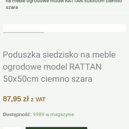
na meble ogrodowe model RATTAN 50x50cm ciemno
szara
Zoo
Poduszka siedzisko na meble
ogrodowe model RATTAN
50x50cm ciemno szara
87,95
zł
z VAT
ilość
9989 w magazynie
Dostępność:
Poduszka