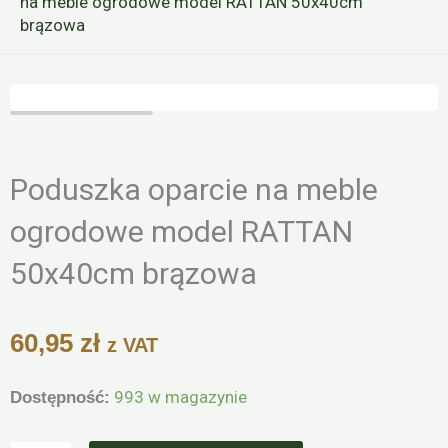
na meble ogrodowe model RATTAN 50x40cm
brązowa
Zoo
Poduszka oparcie na meble
ogrodowe model RATTAN
50x40cm brązowa
60,95
zł
z VAT
ilość
993 w magazynie
Dostępność:
Poduszka