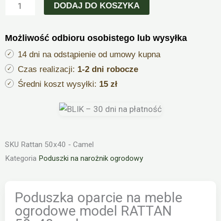
oparcie
DODAJ DO KOSZYKA
na
meble
Możliwość odbioru osobistego lub wysyłka
ogrodowe
model
14 dni na odstąpienie od umowy kupna
RATTAN
Czas realizacji:
1-2 dni robocze
50x40cm
Średni koszt wysyłki:
15 zł
brązowa
SKU
Rattan 50x40 - Camel
Kategoria
Poduszki na narożnik ogrodowy
Poduszka oparcie na meble
ogrodowe model RATTAN