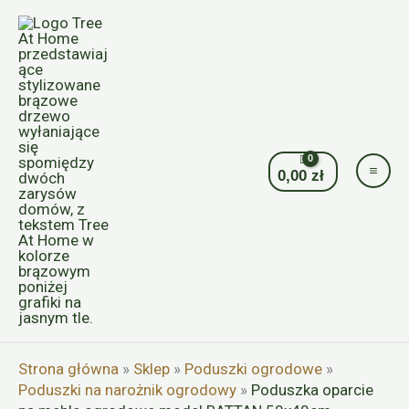
Przejdź
do
treści
0,00
zł
Strona główna
»
Sklep
»
Poduszki ogrodowe
»
Poduszki na narożnik ogrodowy
»
Poduszka oparcie