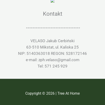
Kontakt
---------------------------------
VELASO Jakub Cerbiński
63-510 Mikstat, ul. Kaliska 25
NIP: 5140363018 REGON: 528172146
e-mail: zph.velaso@gmail.com
Tel: 571 245 929
Copyright © 2026 | Tree At Home