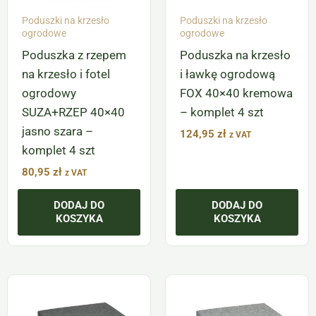
Poduszki na krzesło
Poduszki na krzesło
ogrodowe
ogrodowe
Poduszka z rzepem
Poduszka na krzesło
na krzesło i fotel
i ławkę ogrodową
ogrodowy
FOX 40×40 kremowa
SUZA+RZEP 40×40
– komplet 4 szt
jasno szara –
124,95
zł
z VAT
komplet 4 szt
80,95
zł
z VAT
DODAJ DO
DODAJ DO
KOSZYKA
KOSZYKA