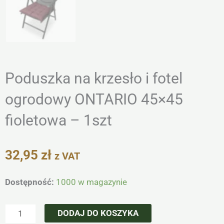
Poduszka na krzesło i fotel
ogrodowy ONTARIO 45×45
fioletowa – 1szt
32,95
zł
z VAT
ilość
Dostępność:
1000 w magazynie
Poduszka
na
DODAJ DO KOSZYKA
krzesło