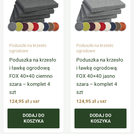
Poduszki na krzesło
Poduszki na krzesło
ogrodowe
ogrodowe
Poduszka na krzesło
Poduszka na krzesło
i ławkę ogrodową
i ławkę ogrodową
FOX 40×40 ciemno
FOX 40×40 jasno
szara – komplet 4
szara – komplet 4
szt
szt
124,95
zł
124,95
zł
z VAT
z VAT
DODAJ DO
DODAJ DO
KOSZYKA
KOSZYKA