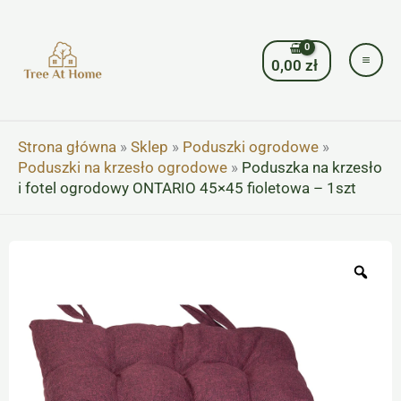
Przejdź
do
treści
0,00
zł
Strona główna
»
Sklep
»
Poduszki ogrodowe
»
Poduszki na krzesło ogrodowe
»
Poduszka na krzesło
i fotel ogrodowy ONTARIO 45×45 fioletowa – 1szt
Zoo