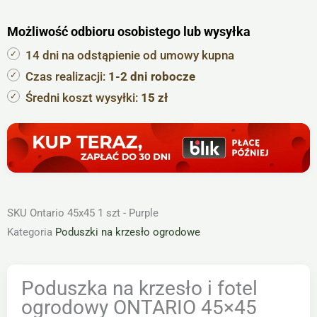
i
Możliwość odbioru osobistego lub wysyłka
fotel
ogrodowy
14 dni na odstąpienie od umowy kupna
ONTARIO
Czas realizacji:
1-2 dni robocze
45×45
Średni koszt wysyłki:
15 zł
fioletowa
-
1szt
SKU
Ontario 45x45 1 szt - Purple
Kategoria
Poduszki na krzesło ogrodowe
Poduszka na krzesło i fotel
ogrodowy ONTARIO 45×45