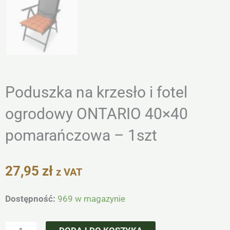
Poduszka na krzesło i fotel
ogrodowy ONTARIO 40×40
pomarańczowa – 1szt
27,95
zł
z VAT
ilość
Dostępność:
969 w magazynie
Poduszka
na