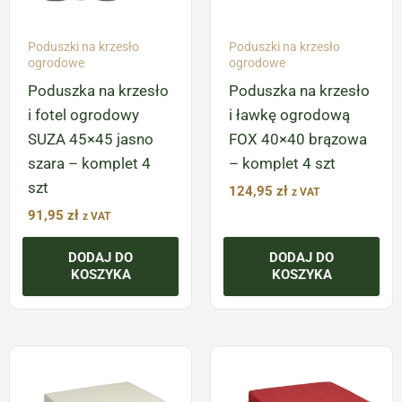
Poduszki na krzesło
Poduszki na krzesło
ogrodowe
ogrodowe
Poduszka na krzesło
Poduszka na krzesło
i fotel ogrodowy
i ławkę ogrodową
SUZA 45×45 jasno
FOX 40×40 brązowa
szara – komplet 4
– komplet 4 szt
szt
124,95
zł
z VAT
91,95
zł
z VAT
DODAJ DO
DODAJ DO
KOSZYKA
KOSZYKA