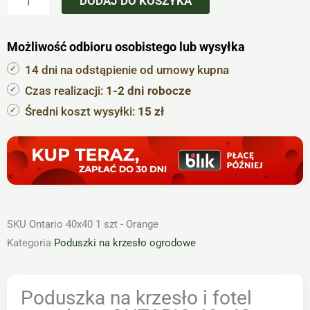
DODAJ DO KOSZYKA
krzesło
i
Możliwość odbioru osobistego lub wysyłka
fotel
ogrodowy
14 dni na odstąpienie od umowy kupna
ONTARIO
Czas realizacji:
1-2 dni robocze
40×40
Średni koszt wysyłki:
15 zł
pomarańczowa
-
1szt
SKU
Ontario 40x40 1 szt - Orange
Kategoria
Poduszki na krzesło ogrodowe
Poduszka na krzesło i fotel