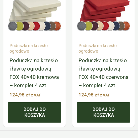
Poduszki na krzesło
Poduszki na krzesło
ogrodowe
ogrodowe
Poduszka na krzesło
Poduszka na krzesło
i ławkę ogrodową
i ławkę ogrodową
FOX 40×40 kremowa
FOX 40×40 czerwona
– komplet 4 szt
– komplet 4 szt
124,95
zł
124,95
zł
z VAT
z VAT
DODAJ DO
DODAJ DO
KOSZYKA
KOSZYKA