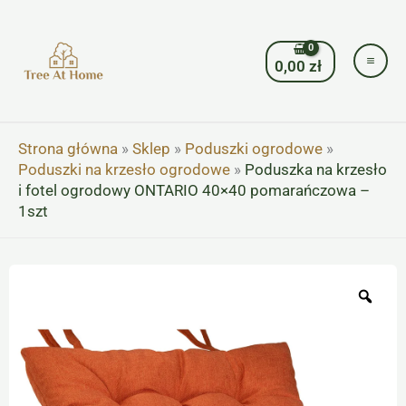
Przejdź
do
treści
0,00
zł
Strona główna
»
Sklep
»
Poduszki ogrodowe
»
Poduszki na krzesło ogrodowe
»
Poduszka na krzesło
i fotel ogrodowy ONTARIO 40×40 pomarańczowa –
1szt
Zoo