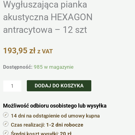
Wygłuszająca pianka
akustyczna HEXAGON
antracytowa – 12 szt
193,95
zł
z VAT
ilość
Dostępność:
985 w magazynie
Wygłuszająca
pianka
DODAJ DO KOSZYKA
akustyczna
HEXAGON
Możliwość odbioru osobistego lub wysyłka
antracytowa
-
14 dni na odstąpienie od umowy kupna
12
Czas realizacji:
1-2 dni robocze
szt
Średni koszt wysyłki:
20 zł