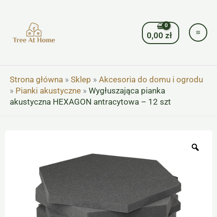
Przejdź
do
treści
0,00
zł
Strona główna
»
Sklep
»
Akcesoria do domu i ogrodu
»
Pianki akustyczne
»
Wygłuszająca pianka
akustyczna HEXAGON antracytowa – 12 szt
Zoo