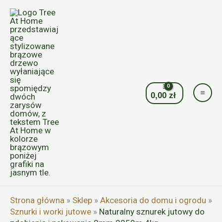
Przejdź
do
treści
0,00
zł
Strona główna
»
Sklep
»
Akcesoria do domu i ogrodu
»
Sznurki i worki jutowe
»
Naturalny sznurek jutowy do