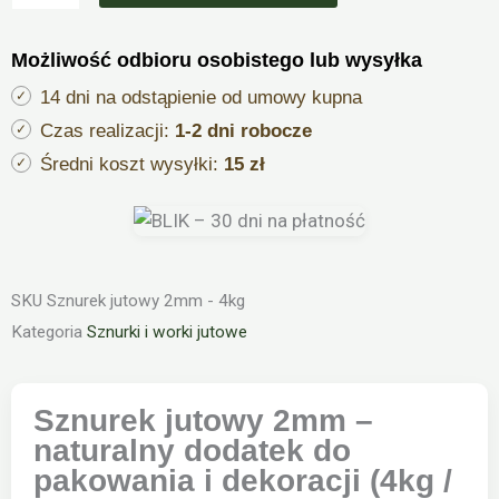
jutowy
do
Możliwość odbioru osobistego lub wysyłka
zdobienia
i
14 dni na odstąpienie od umowy kupna
pakowania
Czas realizacji:
1-2 dni robocze
2mm
Średni koszt wysyłki:
15 zł
2250m
4kg
SKU
Sznurek jutowy 2mm - 4kg
Kategoria
Sznurki i worki jutowe
Sznurek jutowy 2mm –
naturalny dodatek do
pakowania i dekoracji (4kg /