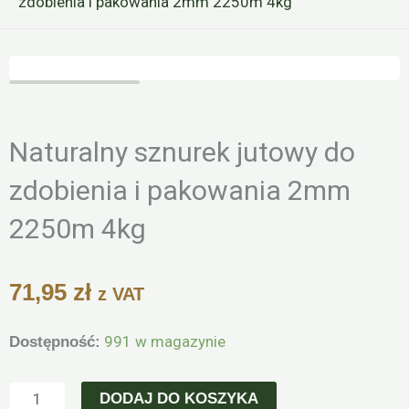
zdobienia i pakowania 2mm 2250m 4kg
Zoo
Naturalny sznurek jutowy do
zdobienia i pakowania 2mm
2250m 4kg
71,95
zł
z VAT
ilość
991 w magazynie
Dostępność:
Naturalny
sznurek
DODAJ DO KOSZYKA