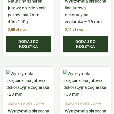
Naturalny sznurek
Wytrzymała skręcana
jutowy do zdobienia i
lina jutowa
pakowania 2mm
dekoracyjna
40m 100g
żeglarska – 16 mm
2,95
zł
2,11
zł
z VAT
z VAT
DODAJ DO
DODAJ DO
KOSZYKA
KOSZYKA
Sznurki i worki jutowe
Sznurki i worki jutowe
Wytrzymała skręcana
Wytrzymała skręcana