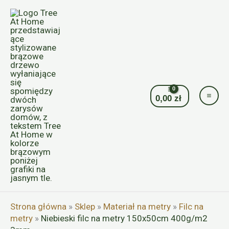
Przejdź
do
treści
0,00
zł
Strona główna
»
Sklep
»
Materiał na metry
»
Filc na
metry
»
Niebieski filc na metry 150x50cm 400g/m2