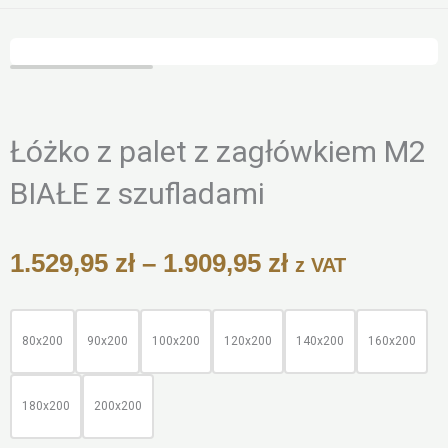
Zoo
Łóżko z palet z zagłówkiem M2
BIAŁE z szufladami
Zakres
1.529,95
zł
–
1.909,95
zł
z VAT
cen:
od
ilość
1.529,95 zł
Łóżko
80x200
90x200
100x200
120x200
140x200
160x200
do
z
1.909,95 zł
palet
180x200
200x200
z