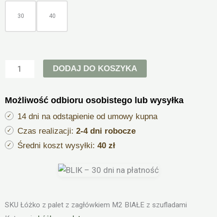
zagłówkiem
M2
30
40
BIAŁE
z
szufladami
DODAJ DO KOSZYKA
Możliwość odbioru osobistego lub wysyłka
14 dni na odstąpienie od umowy kupna
Czas realizacji:
2-4 dni robocze
Średni koszt wysyłki:
40 zł
SKU
Łóżko z palet z zagłówkiem M2 BIAŁE z szufladami