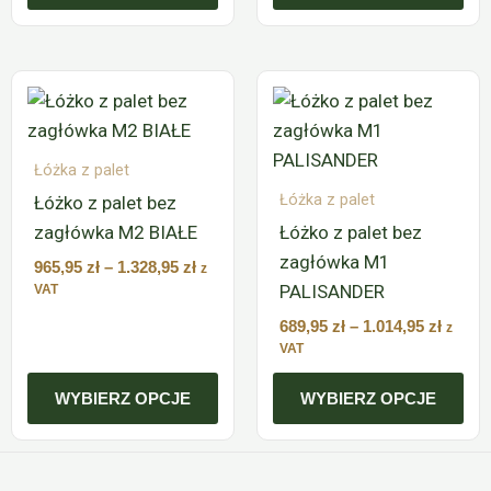
Zakres
Zakre
Ten
Ten
cen:
cen:
produkt
produkt
od
od
ma
ma
965,95 zł
689,95
do
do
Łóżka z palet
wiele
wiele
1.328,95 zł
1.014,9
Łóżka z palet
Łóżko z palet bez
wariantów.
wariantów.
zagłówka M2 BIAŁE
Łóżko z palet bez
Opcje
Opcje
zagłówka M1
można
można
965,95
zł
–
1.328,95
zł
z
PALISANDER
wybrać
wybrać
VAT
na
na
689,95
zł
–
1.014,95
zł
z
stronie
stronie
VAT
produktu
produktu
WYBIERZ OPCJE
WYBIERZ OPCJE