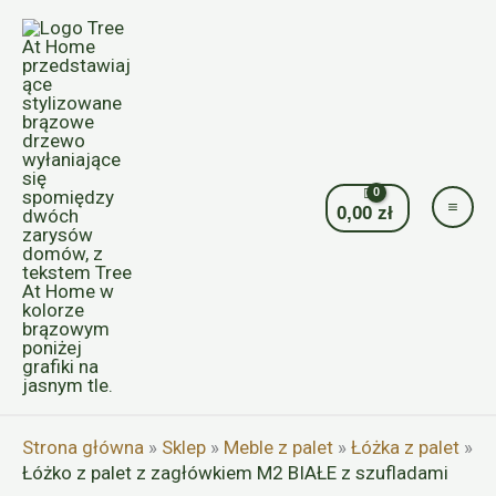
Przejdź
do
treści
0,00
zł
Strona główna
»
Sklep
»
Meble z palet
»
Łóżka z palet
»
Łóżko z palet z zagłówkiem M2 BIAŁE z szufladami