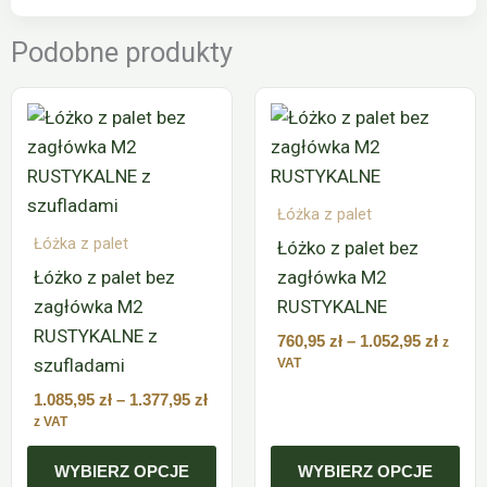
Podobne produkty
Zakres
Zakre
Ten
Ten
cen:
cen:
produkt
produkt
od
od
ma
ma
1.085,95 zł
760,95
do
do
wiele
wiele
1.377,95 zł
1.052,9
Łóżka z palet
wariantów.
wariantów.
Łóżka z palet
Łóżko z palet bez
Opcje
Opcje
Łóżko z palet bez
zagłówka M2
można
można
zagłówka M2
RUSTYKALNE
wybrać
wybrać
RUSTYKALNE z
na
na
760,95
zł
–
1.052,95
zł
z
szufladami
stronie
stronie
VAT
produktu
produktu
1.085,95
zł
–
1.377,95
zł
z VAT
WYBIERZ OPCJE
WYBIERZ OPCJE