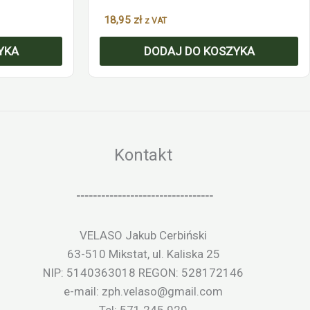
18,95
zł
z VAT
YKA
DODAJ DO KOSZYKA
Kontakt
---------------------------------
VELASO Jakub Cerbiński
63-510 Mikstat, ul. Kaliska 25
NIP: 5140363018 REGON: 528172146
e-mail: zph.velaso@gmail.com
Tel: 571 245 929