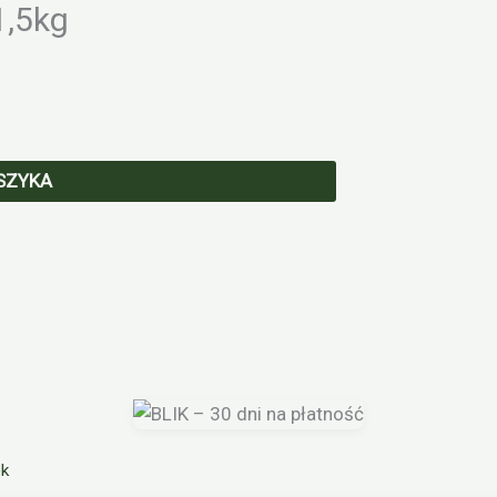
1,5kg
SZYKA
ek