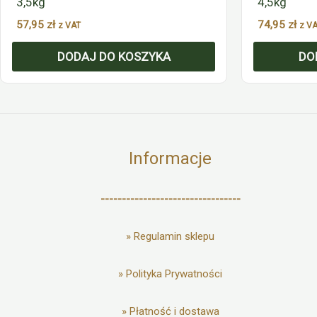
3,5kg
4,5kg
57,95
zł
74,95
zł
z VAT
z V
DODAJ DO KOSZYKA
DO
Informacje
---------------------------------
»
Regulamin sklepu
»
Polityka Prywatności
»
Płatność i dostawa