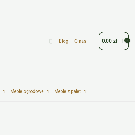
Szukaj
0,00
zł
Blog
O nas
Meble ogrodowe
Meble z palet
Zo