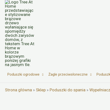
Przejdź
do
treści
Poduszki ogrodowe
Żagle przeciwsłoneczne
Poduszk
Strona główna
»
Sklep
»
Poduszki do spania
»
Wypełniac
ilość
Kulka