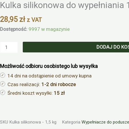
Kulka silikonowa do wypełniania 
silikonowa
do
28,95
zł
z VAT
wypełniania
1,5kg
Dostępność:
9997 w magazynie
DODAJ DO KO
Możliwość odbioru osobistego lub wysyłka
14 dni na odstąpienie od umowy kupna
Czas realizacji:
1-2 dni robocze
Średni koszt wysyłki:
15 zł
SKU
Kulka silikonowa - 1,5 kg
Kategoria
Wypełniacze do podusz