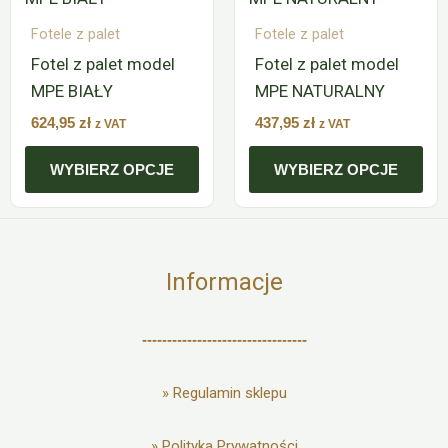
ma
ma
Fotele z palet
Fotele z palet
wiele
wiele
Fotel z palet model
Fotel z palet model
wariantów.
wariantów.
MPE BIAŁY
MPE NATURALNY
Opcje
Opcje
można
można
624,95
zł
437,95
zł
z VAT
z VAT
wybrać
wybrać
WYBIERZ OPCJE
WYBIERZ OPCJE
na
na
stronie
stronie
produktu
produktu
Informacje
---------------------------------
»
Regulamin sklepu
»
Polityka Prywatności