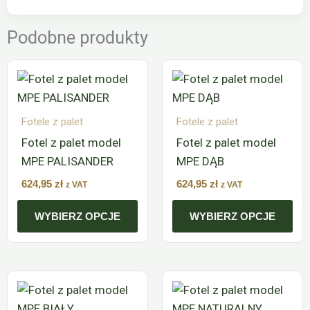
Podobne produkty
Ten
Ten
produkt
produkt
ma
ma
Fotele z palet
Fotele z palet
wiele
wiele
Fotel z palet model
Fotel z palet model
wariantów.
wariantów.
MPE PALISANDER
MPE DĄB
Opcje
Opcje
można
można
624,95
zł
624,95
zł
z VAT
z VAT
wybrać
wybrać
WYBIERZ OPCJE
WYBIERZ OPCJE
na
na
stronie
stronie
produktu
produktu
Ten
Ten
produkt
produkt