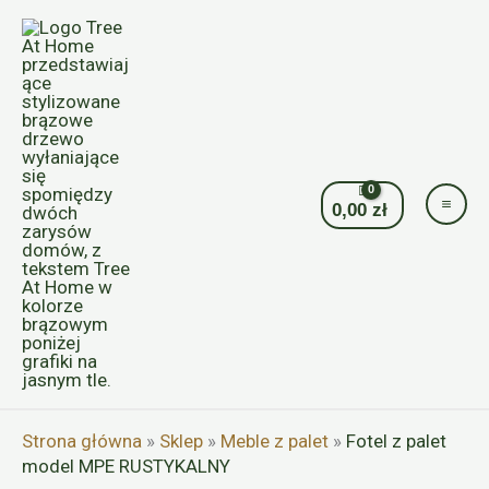
Przejdź
do
treści
0,00
zł
Strona główna
»
Sklep
»
Meble z palet
»
Fotel z palet
model MPE RUSTYKALNY