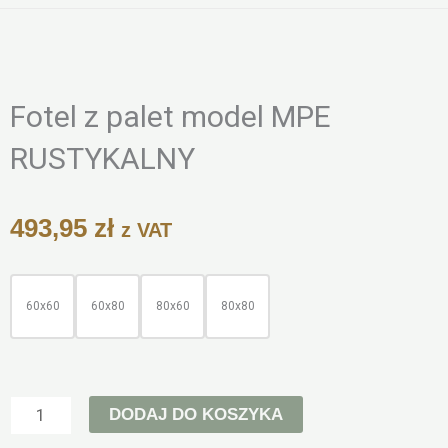
Zoo
Fotel z palet model MPE
RUSTYKALNY
493,95
zł
z VAT
ilość
Fotel
60x60
60x80
80x60
80x80
z
palet
model
DODAJ DO KOSZYKA
MPE
RUSTYKALNY