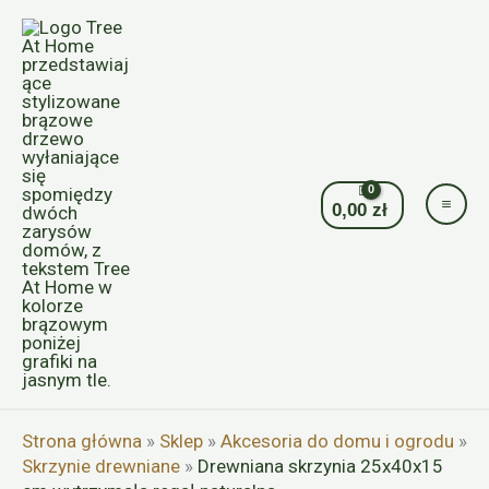
Przejdź
do
treści
0,00
zł
Strona główna
»
Sklep
»
Akcesoria do domu i ogrodu
»
Skrzynie drewniane
»
Drewniana skrzynia 25x40x15