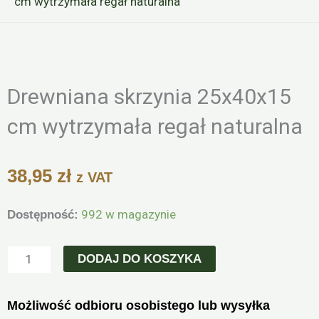
cm wytrzymała regał naturalna
Zoo
Drewniana skrzynia 25x40x15
cm wytrzymała regał naturalna
38,95
zł
z VAT
ilość
992 w magazynie
Dostępność:
Drewniana
skrzynia
DODAJ DO KOSZYKA
25x40x15
cm
Możliwość odbioru osobistego lub wysyłka
wytrzymała